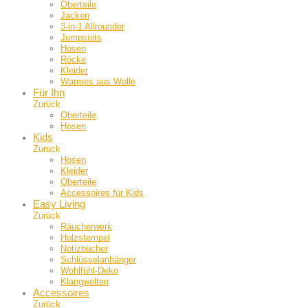
Oberteile
Jacken
3-in-1 Allrounder
Jumpsuits
Hosen
Röcke
Kleider
Warmes aus Wolle
Für Ihn
Zurück
Oberteile
Hosen
Kids
Zurück
Hosen
Kleider
Oberteile
Accessoires für Kids
Easy Living
Zurück
Räucherwerk
Holzstempel
Notizbücher
Schlüsselanhänger
Wohlfühl-Deko
Klangwelten
Accessoires
Zurück