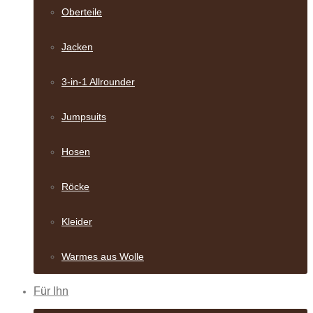
Oberteile
Jacken
3-in-1 Allrounder
Jumpsuits
Hosen
Röcke
Kleider
Warmes aus Wolle
Für Ihn