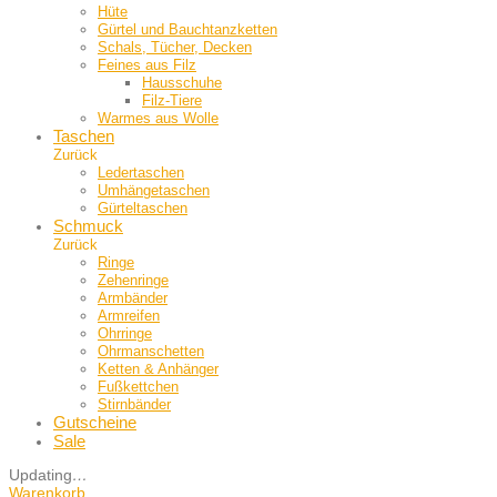
Hüte
Gürtel und Bauch­tanzketten
Schals, Tücher, Decken
Feines aus Filz
Hausschuhe
Filz-Tiere
Warmes aus Wolle
Taschen
Zurück
Ledertaschen
Umhängetaschen
Gürteltaschen
Schmuck
Zurück
Ringe
Zehenringe
Armbänder
Armreifen
Ohrringe
Ohrmanschetten
Ketten & Anhänger
Fußkettchen
Stirnbänder
Gutscheine
Sale
Updating
…
Warenkorb