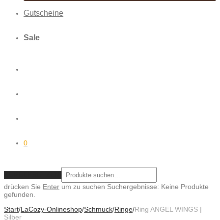
Gutscheine
Sale
0
ZURÜCKSETZEN
drücken Sie
Enter
um zu suchen
Suchergebnisse:
Keine Produkte
gefunden.
Start
/
LaCozy-Onlineshop
/
Schmuck
/
Ringe
/
Ring ANGEL WINGS |
Silber