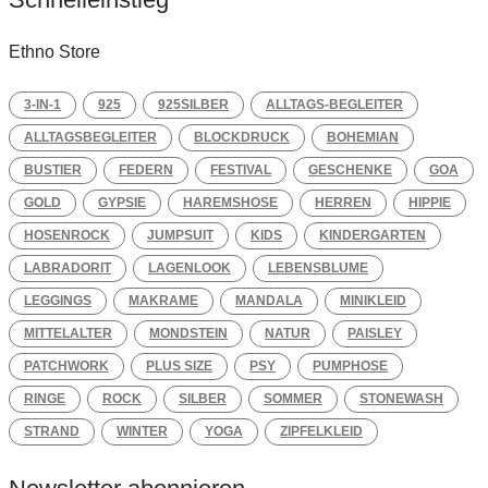
Ethno Store
3-IN-1
925
925SILBER
ALLTAGS-BEGLEITER
ALLTAGSBEGLEITER
BLOCKDRUCK
BOHEMIAN
BUSTIER
FEDERN
FESTIVAL
GESCHENKE
GOA
GOLD
GYPSIE
HAREMSHOSE
HERREN
HIPPIE
HOSENROCK
JUMPSUIT
KIDS
KINDERGARTEN
LABRADORIT
LAGENLOOK
LEBENSBLUME
LEGGINGS
MAKRAME
MANDALA
MINIKLEID
MITTELALTER
MONDSTEIN
NATUR
PAISLEY
PATCHWORK
PLUS SIZE
PSY
PUMPHOSE
RINGE
ROCK
SILBER
SOMMER
STONEWASH
STRAND
WINTER
YOGA
ZIPFELKLEID