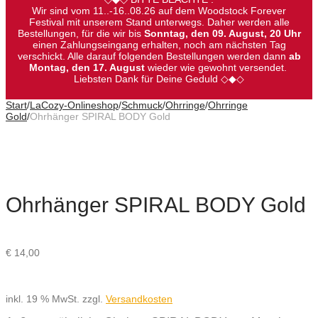
Wir sind vom 11..-16..08.26 auf dem Woodstock Forever
Festival mit unserem Stand unterwegs. Daher werden alle
Bestellungen, für die wir bis
Sonntag, den 09. August, 20 Uhr
einen Zahlungseingang erhalten, noch am nächsten Tag
verschickt. Alle darauf folgenden Bestellungen werden dann
ab
Montag, den 17. August
wieder wie gewohnt versendet.
Liebsten Dank für Deine Geduld ◇◆◇
Start
/
LaCozy-Onlineshop
/
Schmuck
/
Ohrringe
/
Ohrringe
Gold
/
Ohrhänger SPIRAL BODY Gold
Ohrhänger SPIRAL BODY Gold
€
14,00
inkl. 19 % MwSt.
zzgl.
Versandkosten