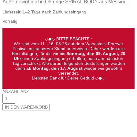
Außergewöhnliche Ohrringe SPIRAL BODY aus Messing.
Lieferzeit:
1–2 Tage nach Zahlungseingang
Vorrätig
◇◆◇ BITTE BEACHTE :
Wir sind vom 11..-16..08.26 auf dem Woodstock Forever
Festival mit unserem Stand unterwegs. Daher werden alle
Bestellungen, für die wir bis
Sonntag, den 09. August, 20
Uhr
einen Zahlungseingang erhalten, noch am nächsten
Tag verschickt. Alle darauf folgenden Bestellungen werden
dann
ab Montag, den 17. August
wieder wie gewohnt
versendet.
Liebsten Dank für Deine Geduld ◇◆◇
ANZAHL
ANZ.
IN DEN WARENKORB