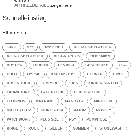
€
15,90
ARTIKELDETAILS
Zeige mehr
Schnelleinstieg
Ethno Store
3-IN-1
925
925SILBER
ALLTAGS-BEGLEITER
ALLTAGSBEGLEITER
BLOCKDRUCK
BOHEMIAN
BUSTIER
FEDERN
FESTIVAL
GESCHENKE
GOA
GOLD
GYPSIE
HAREMSHOSE
HERREN
HIPPIE
HOSENROCK
JUMPSUIT
KIDS
KINDERGARTEN
LABRADORIT
LAGENLOOK
LEBENSBLUME
LEGGINGS
MAKRAME
MANDALA
MINIKLEID
MITTELALTER
MONDSTEIN
NATUR
PAISLEY
PATCHWORK
PLUS SIZE
PSY
PUMPHOSE
RINGE
ROCK
SILBER
SOMMER
STONEWASH