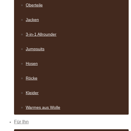
Oberteile
Jacken
3-in-1 Allrounder
Jumpsuits
Hosen
Röcke
Kleider
Warmes aus Wolle
Für Ihn