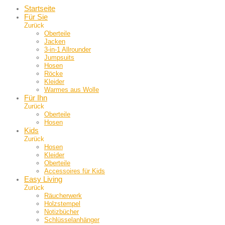
Startseite
Für Sie
Zurück
Oberteile
Jacken
3-in-1 Allrounder
Jumpsuits
Hosen
Röcke
Kleider
Warmes aus Wolle
Für Ihn
Zurück
Oberteile
Hosen
Kids
Zurück
Hosen
Kleider
Oberteile
Accessoires für Kids
Easy Living
Zurück
Räucherwerk
Holzstempel
Notizbücher
Schlüsselanhänger