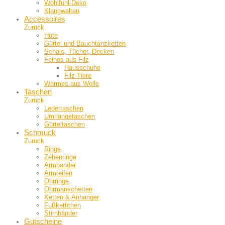
Wohlfühl-Deko
Klangwelten
Accessoires
Zurück
Hüte
Gürtel und Bauch­tanzketten
Schals, Tücher, Decken
Feines aus Filz
Hausschuhe
Filz-Tiere
Warmes aus Wolle
Taschen
Zurück
Ledertaschen
Umhängetaschen
Gürteltaschen
Schmuck
Zurück
Ringe
Zehenringe
Armbänder
Armreifen
Ohrringe
Ohrmanschetten
Ketten & Anhänger
Fußkettchen
Stirnbänder
Gutscheine