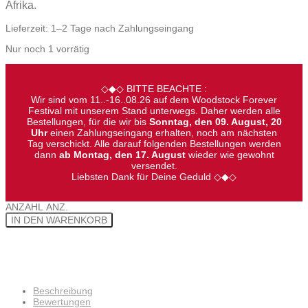
Afrika.
Lieferzeit:
1–2 Tage nach Zahlungseingang
Nur noch 1 vorrätig
◇◆◇ BITTE BEACHTE :
Wir sind vom 11..-16..08.26 auf dem Woodstock Forever
Festival mit unserem Stand unterwegs. Daher werden alle
Bestellungen, für die wir bis
Sonntag, den 09. August, 20
Uhr
einen Zahlungseingang erhalten, noch am nächsten
Tag verschickt. Alle darauf folgenden Bestellungen werden
dann
ab Montag, den 17. August
wieder wie gewohnt
versendet.
Liebsten Dank für Deine Geduld ◇◆◇
ANZAHL
ANZ.
IN DEN WARENKORB
Beschreibung
Bewertungen