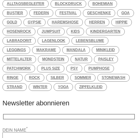
ALLTAGSBEGLEITER
BLOCKDRUCK
BOHEMIAN
BUSTIER
FEDERN
FESTIVAL
GESCHENKE
GOA
GOLD
GYPSIE
HAREMSHOSE
HERREN
HIPPIE
HOSENROCK
JUMPSUIT
KIDS
KINDERGARTEN
LABRADORIT
LAGENLOOK
LEBENSBLUME
LEGGINGS
MAKRAME
MANDALA
MINIKLEID
MITTELALTER
MONDSTEIN
NATUR
PAISLEY
PATCHWORK
PLUS SIZE
PSY
PUMPHOSE
RINGE
ROCK
SILBER
SOMMER
STONEWASH
STRAND
WINTER
YOGA
ZIPFELKLEID
Newsletter abonnieren
*
DEIN NAME