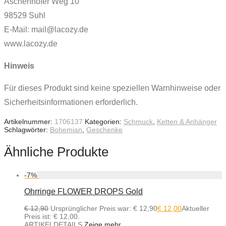
Aschenhofer Weg 10
98529 Suhl
E-Mail: mail@lacozy.de
www.lacozy.de
Hinweis
Für dieses Produkt sind keine speziellen Warnhinweise oder
Sicherheitsinformationen erforderlich.
Artikelnummer:
1706137
Kategorien:
Schmuck
,
Ketten & Anhänger
Schlagwörter:
Bohemian
,
Geschenke
Ähnliche Produkte
-
7
%
Ohrringe FLOWER DROPS Gold
€
12,90
Ursprünglicher Preis war: € 12,90
€
12,00
Aktueller
Preis ist: € 12,00.
ARTIKELDETAILS
Zeige mehr