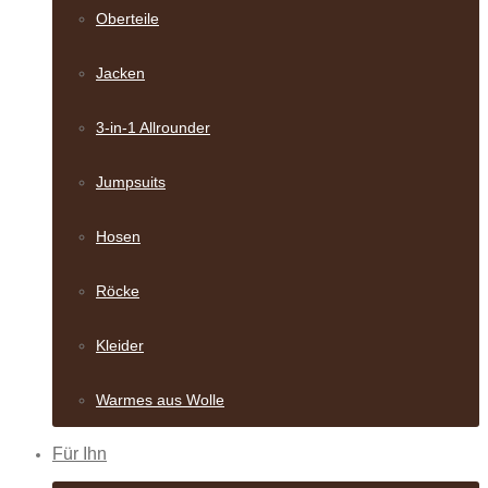
Oberteile
Jacken
3-in-1 Allrounder
Jumpsuits
Hosen
Röcke
Kleider
Warmes aus Wolle
Für Ihn