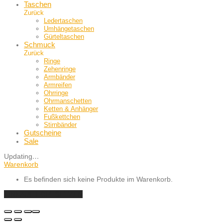
Taschen
Zurück
Ledertaschen
Umhängetaschen
Gürteltaschen
Schmuck
Zurück
Ringe
Zehenringe
Armbänder
Armreifen
Ohrringe
Ohrmanschetten
Ketten & Anhänger
Fußkettchen
Stirnbänder
Gutscheine
Sale
Updating
…
Warenkorb
Es befinden sich keine Produkte im Warenkorb.
EINKAUF FORTSETZEN