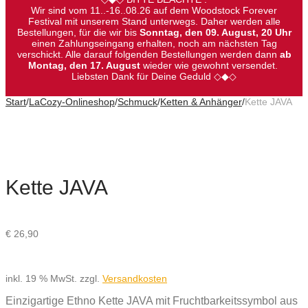
Wir sind vom 11..-16..08.26 auf dem Woodstock Forever
Festival mit unserem Stand unterwegs. Daher werden alle
Bestellungen, für die wir bis
Sonntag, den 09. August, 20 Uhr
einen Zahlungseingang erhalten, noch am nächsten Tag
verschickt. Alle darauf folgenden Bestellungen werden dann
ab
Montag, den 17. August
wieder wie gewohnt versendet.
Liebsten Dank für Deine Geduld ◇◆◇
Start
/
LaCozy-Onlineshop
/
Schmuck
/
Ketten & Anhänger
/
Kette JAVA
Kette JAVA
€
26,90
inkl. 19 % MwSt.
zzgl.
Versandkosten
Einzigartige Ethno Kette JAVA mit Fruchtbarkeitssymbol aus