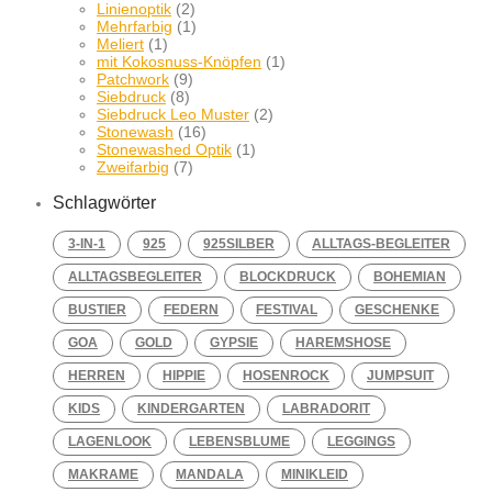
Linienoptik
(2)
Mehrfarbig
(1)
Meliert
(1)
mit Kokosnuss-Knöpfen
(1)
Patchwork
(9)
Siebdruck
(8)
Siebdruck Leo Muster
(2)
Stonewash
(16)
Stonewashed Optik
(1)
Zweifarbig
(7)
Schlagwörter
3-IN-1
925
925SILBER
ALLTAGS-BEGLEITER
ALLTAGSBEGLEITER
BLOCKDRUCK
BOHEMIAN
BUSTIER
FEDERN
FESTIVAL
GESCHENKE
GOA
GOLD
GYPSIE
HAREMSHOSE
HERREN
HIPPIE
HOSENROCK
JUMPSUIT
KIDS
KINDERGARTEN
LABRADORIT
LAGENLOOK
LEBENSBLUME
LEGGINGS
MAKRAME
MANDALA
MINIKLEID