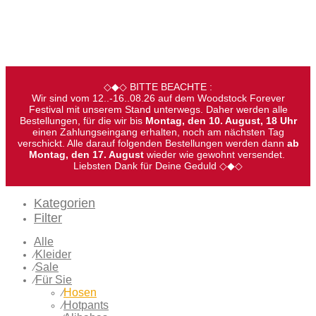
◇◆◇ BITTE BEACHTE :
Wir sind vom 12..-16..08.26 auf dem Woodstock Forever
Festival mit unserem Stand unterwegs. Daher werden alle
Bestellungen, für die wir bis
Montag, den 10. August, 18 Uhr
einen Zahlungseingang erhalten, noch am nächsten Tag
verschickt. Alle darauf folgenden Bestellungen werden dann
ab
Montag, den 17. August
wieder wie gewohnt versendet.
Liebsten Dank für Deine Geduld ◇◆◇
Kategorien
Filter
Alle
Kleider
⁄
Sale
⁄
Für Sie
⁄
Hosen
⁄
Hotpants
⁄