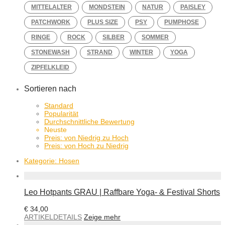
MITTELALTER
MONDSTEIN
NATUR
PAISLEY
PATCHWORK
PLUS SIZE
PSY
PUMPHOSE
RINGE
ROCK
SILBER
SOMMER
STONEWASH
STRAND
WINTER
YOGA
ZIPFELKLEID
Sortieren nach
Standard
Popularität
Durchschnittliche Bewertung
Neuste
Preis: von Niedrig zu Hoch
Preis: von Hoch zu Niedrig
Kategorie:
Hosen
Leo Hotpants GRAU | Raffbare Yoga- & Festival Shorts
€
34,00
ARTIKELDETAILS
Zeige mehr