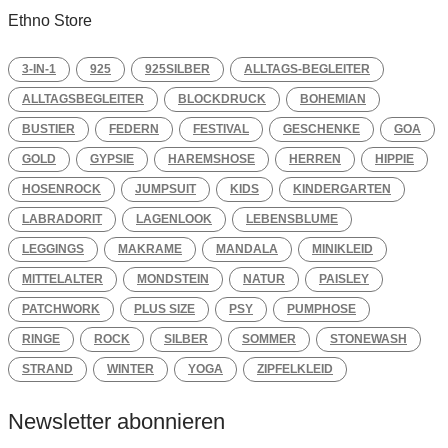
Ethno Store
3-IN-1
925
925SILBER
ALLTAGS-BEGLEITER
ALLTAGSBEGLEITER
BLOCKDRUCK
BOHEMIAN
BUSTIER
FEDERN
FESTIVAL
GESCHENKE
GOA
GOLD
GYPSIE
HAREMSHOSE
HERREN
HIPPIE
HOSENROCK
JUMPSUIT
KIDS
KINDERGARTEN
LABRADORIT
LAGENLOOK
LEBENSBLUME
LEGGINGS
MAKRAME
MANDALA
MINIKLEID
MITTELALTER
MONDSTEIN
NATUR
PAISLEY
PATCHWORK
PLUS SIZE
PSY
PUMPHOSE
RINGE
ROCK
SILBER
SOMMER
STONEWASH
STRAND
WINTER
YOGA
ZIPFELKLEID
Newsletter abonnieren