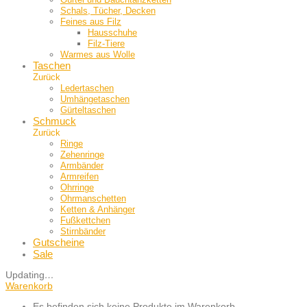
Schals, Tücher, Decken
Feines aus Filz
Hausschuhe
Filz-Tiere
Warmes aus Wolle
Taschen
Zurück
Ledertaschen
Umhängetaschen
Gürteltaschen
Schmuck
Zurück
Ringe
Zehenringe
Armbänder
Armreifen
Ohrringe
Ohrmanschetten
Ketten & Anhänger
Fußkettchen
Stirnbänder
Gutscheine
Sale
Updating
…
Warenkorb
Es befinden sich keine Produkte im Warenkorb.