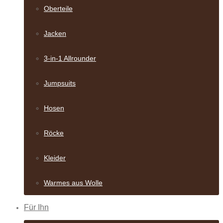
Oberteile
Jacken
3-in-1 Allrounder
Jumpsuits
Hosen
Röcke
Kleider
Warmes aus Wolle
Für Ihn