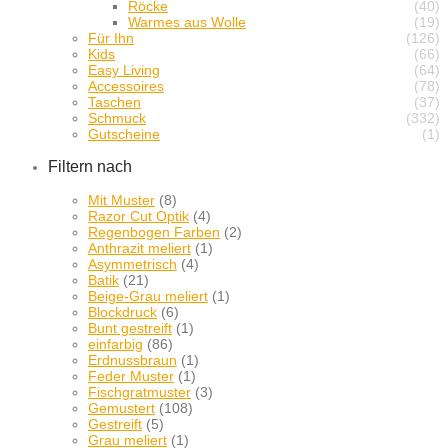
Röcke
(40)
Warmes aus Wolle
(19)
Für Ihn
(126)
Kids
(66)
Easy Living
(64)
Accessoires
(78)
Taschen
(37)
Schmuck
(332)
Gutscheine
(1)
Filtern nach
Mit Muster
(8)
Razor Cut Optik
(4)
Regenbogen Farben
(2)
Anthrazit meliert
(1)
Asymmetrisch
(4)
Batik
(21)
Beige-Grau meliert
(1)
Blockdruck
(6)
Bunt gestreift
(1)
einfarbig
(86)
Erdnussbraun
(1)
Feder Muster
(1)
Fischgratmuster
(3)
Gemustert
(108)
Gestreift
(5)
Grau meliert
(1)