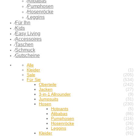
Alibabas
⁄
Pumphosen
⁄
Hosenröcke
⁄
Leggins
⁄
Für Ihn
⁄
Kids
⁄
Easy Living
⁄
Accessoires
⁄
Taschen
⁄
Schmuck
⁄
Gutscheine
⁄
Alle
Kleider
(1)
Sale
(205)
Für Sie
(534)
Oberteile
(242)
Jacken
(27)
3-in-1 Allrounder
(9)
Jumpsuits
(31)
Hosen
(230)
Hotpants
(5)
Alibabas
(86)
Pumphosen
(116)
Hosenröcke
(26)
Leggins
(34)
Kleider
(91)