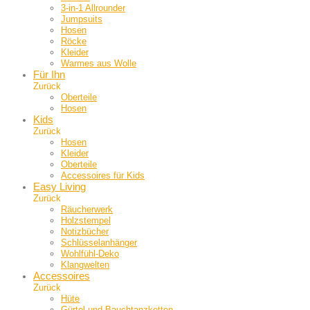
3-in-1 Allrounder
Jumpsuits
Hosen
Röcke
Kleider
Warmes aus Wolle
Für Ihn
Zurück
Oberteile
Hosen
Kids
Zurück
Hosen
Kleider
Oberteile
Accessoires für Kids
Easy Living
Zurück
Räucherwerk
Holzstempel
Notizbücher
Schlüsselanhänger
Wohlfühl-Deko
Klangwelten
Accessoires
Zurück
Hüte
Gürtel und Bauch­tanzketten