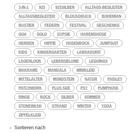
3-IN-1
925
925SILBER
ALLTAGS-BEGLEITER
ALLTAGSBEGLEITER
BLOCKDRUCK
BOHEMIAN
BUSTIER
FEDERN
FESTIVAL
GESCHENKE
GOA
GOLD
GYPSIE
HAREMSHOSE
HERREN
HIPPIE
HOSENROCK
JUMPSUIT
KIDS
KINDERGARTEN
LABRADORIT
LAGENLOOK
LEBENSBLUME
LEGGINGS
MAKRAME
MANDALA
MINIKLEID
MITTELALTER
MONDSTEIN
NATUR
PAISLEY
PATCHWORK
PLUS SIZE
PSY
PUMPHOSE
RINGE
ROCK
SILBER
SOMMER
STONEWASH
STRAND
WINTER
YOGA
ZIPFELKLEID
Sortieren nach