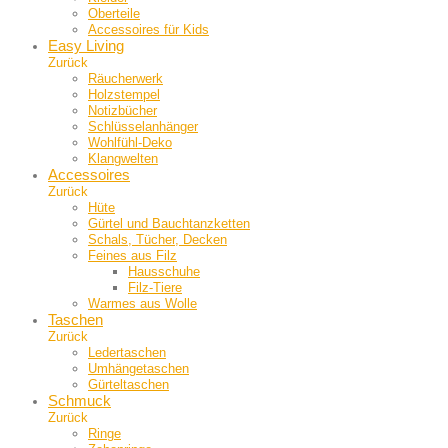
Oberteile
Accessoires für Kids
Easy Living
Zurück
Räucherwerk
Holzstempel
Notizbücher
Schlüsselanhänger
Wohlfühl-Deko
Klangwelten
Accessoires
Zurück
Hüte
Gürtel und Bauch­tanzketten
Schals, Tücher, Decken
Feines aus Filz
Hausschuhe
Filz-Tiere
Warmes aus Wolle
Taschen
Zurück
Ledertaschen
Umhängetaschen
Gürteltaschen
Schmuck
Zurück
Ringe