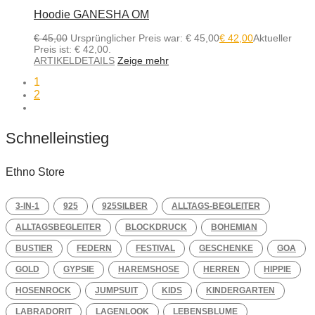
Hoodie GANESHA OM
€
45,00
Ursprünglicher Preis war: € 45,00
€
42,00
Aktueller
Preis ist: € 42,00.
ARTIKELDETAILS
Zeige mehr
1
2
Schnelleinstieg
Ethno Store
3-IN-1
925
925SILBER
ALLTAGS-BEGLEITER
ALLTAGSBEGLEITER
BLOCKDRUCK
BOHEMIAN
BUSTIER
FEDERN
FESTIVAL
GESCHENKE
GOA
GOLD
GYPSIE
HAREMSHOSE
HERREN
HIPPIE
HOSENROCK
JUMPSUIT
KIDS
KINDERGARTEN
LABRADORIT
LAGENLOOK
LEBENSBLUME