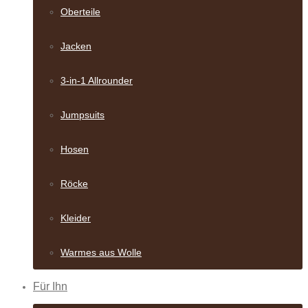
Oberteile
Jacken
3-in-1 Allrounder
Jumpsuits
Hosen
Röcke
Kleider
Warmes aus Wolle
Für Ihn