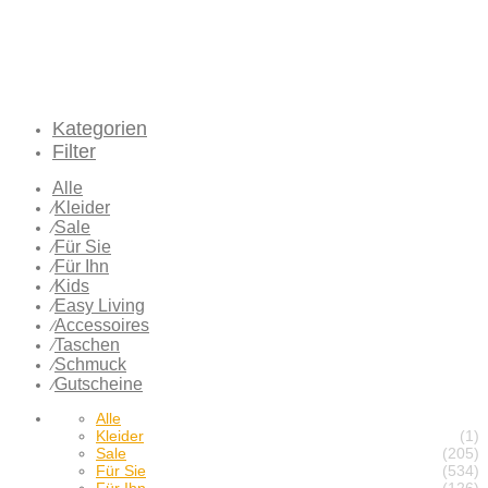
Kategorien
Filter
Alle
Kleider
⁄
Sale
⁄
Für Sie
⁄
Für Ihn
⁄
Kids
⁄
Easy Living
⁄
Accessoires
⁄
Taschen
⁄
Schmuck
⁄
Gutscheine
⁄
Alle
Kleider
(1)
Sale
(205)
Für Sie
(534)
Für Ihn
(126)