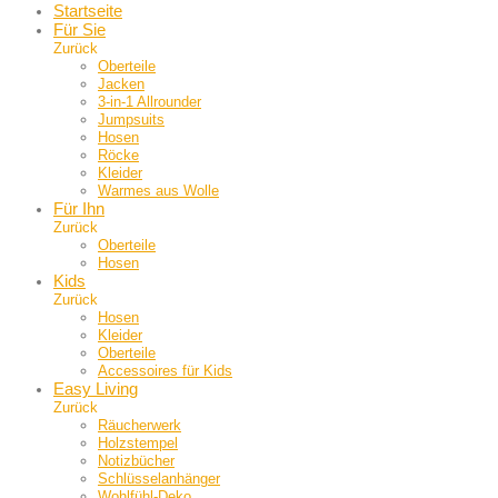
Startseite
Für Sie
Zurück
Oberteile
Jacken
3-in-1 Allrounder
Jumpsuits
Hosen
Röcke
Kleider
Warmes aus Wolle
Für Ihn
Zurück
Oberteile
Hosen
Kids
Zurück
Hosen
Kleider
Oberteile
Accessoires für Kids
Easy Living
Zurück
Räucherwerk
Holzstempel
Notizbücher
Schlüsselanhänger
Wohlfühl-Deko