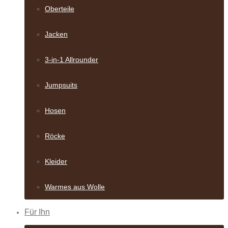
Oberteile
Jacken
3-in-1 Allrounder
Jumpsuits
Hosen
Röcke
Kleider
Warmes aus Wolle
Für Ihn