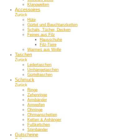
Klangwelten
Accessoires
Zurück
Hüte
Gürtel und Bauch­tanzketten
Schals, Tücher, Decken
Feines aus Filz
Hausschuhe
Filz-Tiere
Warmes aus Wolle
Taschen
Zurück
Ledertaschen
Umhängetaschen
Gürteltaschen
Schmuck
Zurück
Ringe
Zehenringe
Armbänder
Armreifen
Ohrringe
Ohrmanschetten
Ketten & Anhänger
Fußkettchen
Stirnbänder
Gutscheine