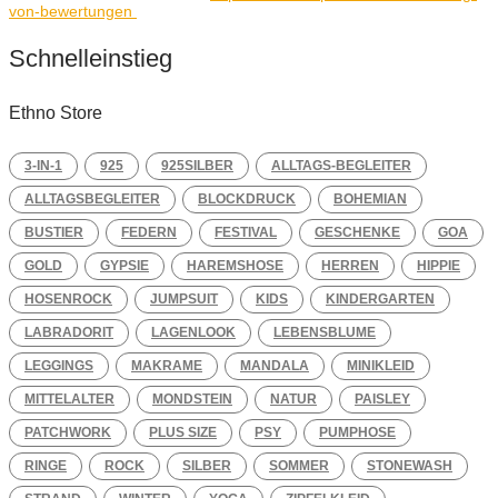
von-bewertungen
Schnelleinstieg
Ethno Store
3-IN-1
925
925SILBER
ALLTAGS-BEGLEITER
ALLTAGSBEGLEITER
BLOCKDRUCK
BOHEMIAN
BUSTIER
FEDERN
FESTIVAL
GESCHENKE
GOA
GOLD
GYPSIE
HAREMSHOSE
HERREN
HIPPIE
HOSENROCK
JUMPSUIT
KIDS
KINDERGARTEN
LABRADORIT
LAGENLOOK
LEBENSBLUME
LEGGINGS
MAKRAME
MANDALA
MINIKLEID
MITTELALTER
MONDSTEIN
NATUR
PAISLEY
PATCHWORK
PLUS SIZE
PSY
PUMPHOSE
RINGE
ROCK
SILBER
SOMMER
STONEWASH