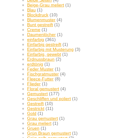
Beide Seiten
(4)
Beige-Grau meliert
(1)
Blau
(1)
Blockdruck
(10)
Blumenmuster
(4)
Bunt gestreift
(1)
Creme
(1)
Daumenlöcher
(1)
einfarbig
(361)
Einfarbig gestreift
(1)
Einfarbig mit Musterung
(3)
Einfarbig, gewebt
(1)
Erdnussbraun
(2)
erdtönig
(1)
Feder Muster
(1)
Fischgratmuster
(4)
Fleece-Futter
(8)
Flieder
(1)
Floral gemustert
(4)
Gemustert
(177)
Geschliffen und poliert
(1)
Gestreift
(10)
Gestrickt
(11)
Gold
(1)
Grau gemustert
(1)
Grau meliert
(1)
Gruen
(1)
Grün Braun gemustert
(1)