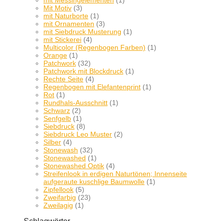
mit Messingelementen
(1)
Mit Motiv
(3)
mit Naturborte
(1)
mit Ornamenten
(3)
mit Siebdruck Musterung
(1)
mit Stickerei
(4)
Multicolor (Regenbogen Farben)
(1)
Orange
(1)
Patchwork
(32)
Patchwork mit Blockdruck
(1)
Rechte Seite
(4)
Regenbogen mit Elefantenprint
(1)
Rot
(1)
Rundhals-Ausschnitt
(1)
Schwarz
(2)
Senfgelb
(1)
Siebdruck
(8)
Siebdruck Leo Muster
(2)
Silber
(4)
Stonewash
(32)
Stonewashed
(1)
Stonewashed Optik
(4)
Streifenlook in erdigen Naturtönen; Innenseite
aufgeraute kuschlige Baumwolle
(1)
Zipfellook
(5)
Zweifarbig
(23)
Zweilagig
(1)