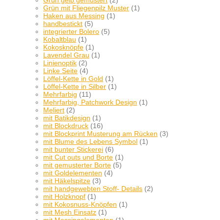
Grün gelb gemustert
(2)
Grün mit Fliegenpilz Muster
(1)
Haken aus Messing
(1)
handbestickt
(5)
integrierter Bolero
(5)
Kobaltblau
(1)
Kokosknöpfe
(1)
Lavendel Grau
(1)
Linienoptik
(2)
Linke Seite
(4)
Löffel-Kette in Gold
(1)
Löffel-Kette in Silber
(1)
Mehrfarbig
(11)
Mehrfarbig, Patchwork Design
(1)
Meliert
(2)
mit Batikdesign
(1)
mit Blockdruck
(16)
mit Blockprint Musterung am Rücken
(3)
mit Blume des Lebens Symbol
(1)
mit bunter Stickerei
(6)
mit Cut outs und Borte
(1)
mit gemusterter Borte
(5)
mit Goldelementen
(4)
mit Häkelspitze
(3)
mit handgewebten Stoff- Details
(2)
mit Holzknopf
(1)
mit Kokosnuss-Knöpfen
(1)
mit Mesh Einsatz
(1)