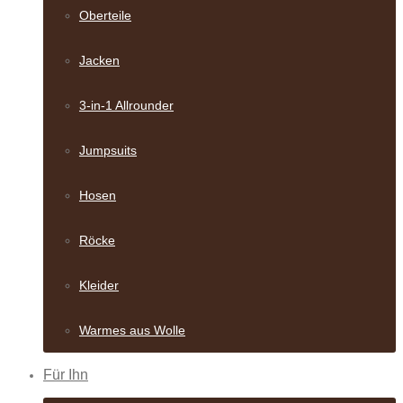
Oberteile
Jacken
3-in-1 Allrounder
Jumpsuits
Hosen
Röcke
Kleider
Warmes aus Wolle
Für Ihn