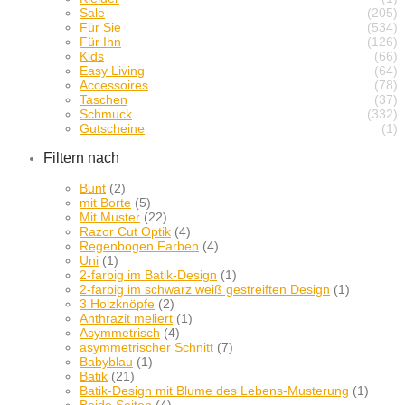
Sale
(205)
Für Sie
(534)
Für Ihn
(126)
Kids
(66)
Easy Living
(64)
Accessoires
(78)
Taschen
(37)
Schmuck
(332)
Gutscheine
(1)
Filtern nach
Bunt
(2)
mit Borte
(5)
Mit Muster
(22)
Razor Cut Optik
(4)
Regenbogen Farben
(4)
Uni
(1)
2-farbig im Batik-Design
(1)
2-farbig im schwarz weiß gestreiften Design
(1)
3 Holzknöpfe
(2)
Anthrazit meliert
(1)
Asymmetrisch
(4)
asymmetrischer Schnitt
(7)
Babyblau
(1)
Batik
(21)
Batik-Design mit Blume des Lebens-Musterung
(1)