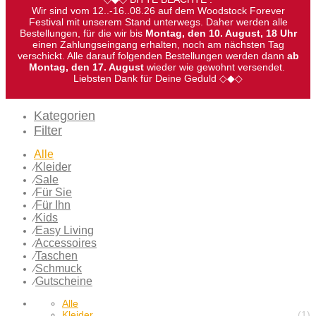
Wir sind vom 12..-16..08.26 auf dem Woodstock Forever
Festival mit unserem Stand unterwegs. Daher werden alle
Bestellungen, für die wir bis
Montag, den 10. August, 18 Uhr
einen Zahlungseingang erhalten, noch am nächsten Tag
verschickt. Alle darauf folgenden Bestellungen werden dann
ab
Montag, den 17. August
wieder wie gewohnt versendet.
Liebsten Dank für Deine Geduld ◇◆◇
Kategorien
Filter
Alle
Kleider
⁄
Sale
⁄
Für Sie
⁄
Für Ihn
⁄
Kids
⁄
Easy Living
⁄
Accessoires
⁄
Taschen
⁄
Schmuck
⁄
Gutscheine
⁄
Alle
Kleider
(1)