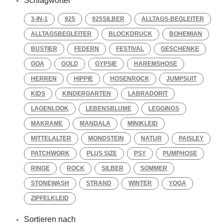
Schlagwörter
3-IN-1
925
925SILBER
ALLTAGS-BEGLEITER
ALLTAGSBEGLEITER
BLOCKDRUCK
BOHEMIAN
BUSTIER
FEDERN
FESTIVAL
GESCHENKE
GOA
GOLD
GYPSIE
HAREMSHOSE
HERREN
HIPPIE
HOSENROCK
JUMPSUIT
KIDS
KINDERGARTEN
LABRADORIT
LAGENLOOK
LEBENSBLUME
LEGGINGS
MAKRAME
MANDALA
MINIKLEID
MITTELALTER
MONDSTEIN
NATUR
PAISLEY
PATCHWORK
PLUS SIZE
PSY
PUMPHOSE
RINGE
ROCK
SILBER
SOMMER
STONEWASH
STRAND
WINTER
YOGA
ZIPFELKLEID
Sortieren nach