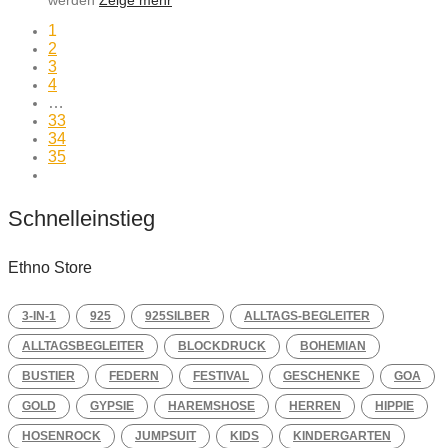
werden
Zeige mehr
1
2
3
4
…
33
34
35
Schnelleinstieg
Ethno Store
3-IN-1
925
925SILBER
ALLTAGS-BEGLEITER
ALLTAGSBEGLEITER
BLOCKDRUCK
BOHEMIAN
BUSTIER
FEDERN
FESTIVAL
GESCHENKE
GOA
GOLD
GYPSIE
HAREMSHOSE
HERREN
HIPPIE
HOSENROCK
JUMPSUIT
KIDS
KINDERGARTEN