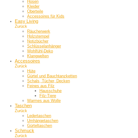
Hosen
Kleider
Oberteile
Accessoires für Kids
Easy Living
Zurück
Räucherwerk
Holzstempel
Notizbücher
Schlüsselanhänger
Wohlfühl-Deko
Klangwelten
Accessoires
Zurück
Hüte
Gürtel und Bauch­tanzketten
Schals, Tücher, Decken
Feines aus Filz
Hausschuhe
Filz-Tiere
Warmes aus Wolle
Taschen
Zurück
Ledertaschen
Umhängetaschen
Gürteltaschen
Schmuck
Zurück