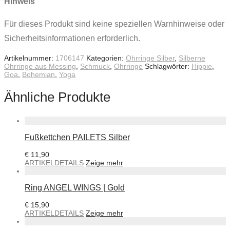
Hinweis
Für dieses Produkt sind keine speziellen Warnhinweise oder
Sicherheitsinformationen erforderlich.
Artikelnummer:
1706147
Kategorien:
Ohrringe Silber
,
Silberne
Ohrringe aus Messing
,
Schmuck
,
Ohrringe
Schlagwörter:
Hippie
,
Goa
,
Bohemian
,
Yoga
Ähnliche Produkte
Fußkettchen PAILETS Silber
€
11,90
ARTIKELDETAILS
Zeige mehr
Ring ANGEL WINGS | Gold
€
15,90
ARTIKELDETAILS
Zeige mehr