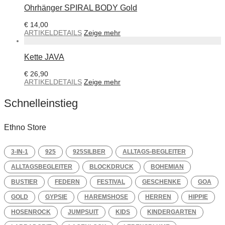
Ohrhänger SPIRAL BODY Gold
€
14,00
ARTIKELDETAILS
Zeige mehr
Kette JAVA
€
26,90
ARTIKELDETAILS
Zeige mehr
Schnelleinstieg
Ethno Store
3-IN-1
925
925SILBER
ALLTAGS-BEGLEITER
ALLTAGSBEGLEITER
BLOCKDRUCK
BOHEMIAN
BUSTIER
FEDERN
FESTIVAL
GESCHENKE
GOA
GOLD
GYPSIE
HAREMSHOSE
HERREN
HIPPIE
HOSENROCK
JUMPSUIT
KIDS
KINDERGARTEN