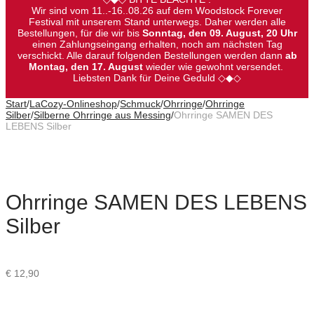
Wir sind vom 11..-16..08.26 auf dem Woodstock Forever
Festival mit unserem Stand unterwegs. Daher werden alle
Bestellungen, für die wir bis
Sonntag, den 09. August, 20 Uhr
einen Zahlungseingang erhalten, noch am nächsten Tag
verschickt. Alle darauf folgenden Bestellungen werden dann
ab
Montag, den 17. August
wieder wie gewohnt versendet.
Liebsten Dank für Deine Geduld ◇◆◇
Start
/
LaCozy-Onlineshop
/
Schmuck
/
Ohrringe
/
Ohrringe
Silber
/
Silberne Ohrringe aus Messing
/
Ohrringe SAMEN DES
LEBENS Silber
Ohrringe SAMEN DES LEBENS
Silber
€
12,90