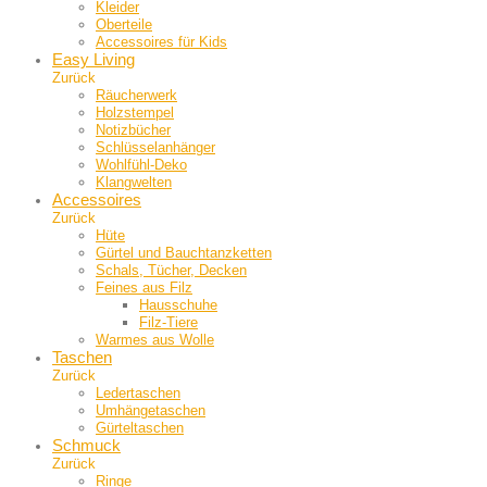
Kleider
Oberteile
Accessoires für Kids
Easy Living
Zurück
Räucherwerk
Holzstempel
Notizbücher
Schlüsselanhänger
Wohlfühl-Deko
Klangwelten
Accessoires
Zurück
Hüte
Gürtel und Bauch­tanzketten
Schals, Tücher, Decken
Feines aus Filz
Hausschuhe
Filz-Tiere
Warmes aus Wolle
Taschen
Zurück
Ledertaschen
Umhängetaschen
Gürteltaschen
Schmuck
Zurück
Ringe