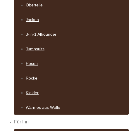
Oberteile
Jacken
3-in-1 Allrounder
Jumpsuits
Hosen
Röcke
Kleider
Warmes aus Wolle
Für Ihn