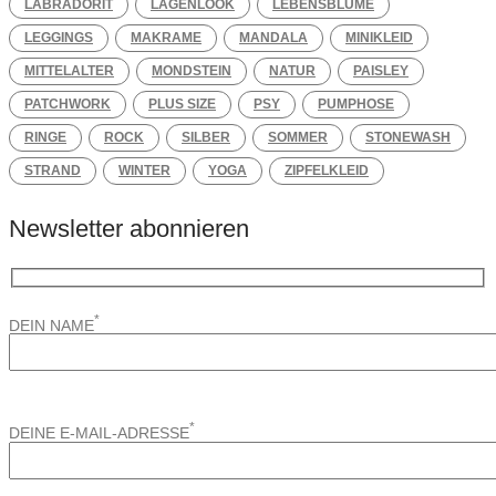
LABRADORIT
LAGENLOOK
LEBENSBLUME
LEGGINGS
MAKRAME
MANDALA
MINIKLEID
MITTELALTER
MONDSTEIN
NATUR
PAISLEY
PATCHWORK
PLUS SIZE
PSY
PUMPHOSE
RINGE
ROCK
SILBER
SOMMER
STONEWASH
STRAND
WINTER
YOGA
ZIPFELKLEID
Newsletter abonnieren
*
DEIN NAME
*
DEINE E-MAIL-ADRESSE