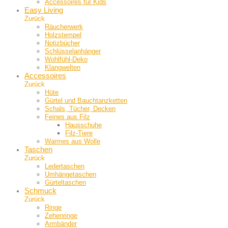
Accessoires für Kids
Easy Living
Zurück
Räucherwerk
Holzstempel
Notizbücher
Schlüsselanhänger
Wohlfühl-Deko
Klangwelten
Accessoires
Zurück
Hüte
Gürtel und Bauch­tanzketten
Schals, Tücher, Decken
Feines aus Filz
Hausschuhe
Filz-Tiere
Warmes aus Wolle
Taschen
Zurück
Ledertaschen
Umhängetaschen
Gürteltaschen
Schmuck
Zurück
Ringe
Zehenringe
Armbänder