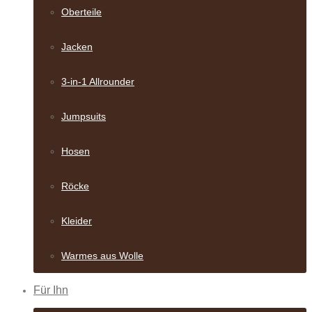
Oberteile
Jacken
3-in-1 Allrounder
Jumpsuits
Hosen
Röcke
Kleider
Warmes aus Wolle
Für Ihn