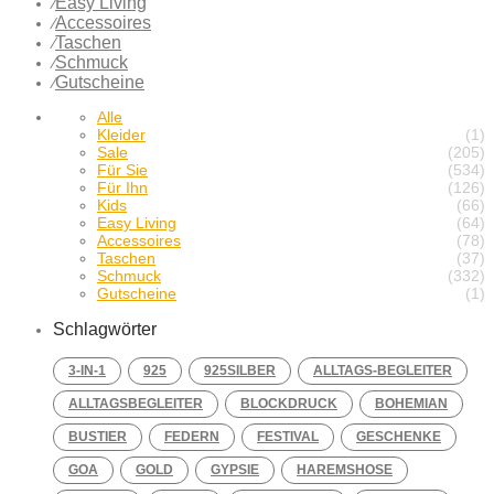
Easy Living
⁄
Accessoires
⁄
Taschen
⁄
Schmuck
⁄
Gutscheine
⁄
Alle
Kleider
(1)
Sale
(205)
Für Sie
(534)
Für Ihn
(126)
Kids
(66)
Easy Living
(64)
Accessoires
(78)
Taschen
(37)
Schmuck
(332)
Gutscheine
(1)
Schlagwörter
3-IN-1
925
925SILBER
ALLTAGS-BEGLEITER
ALLTAGSBEGLEITER
BLOCKDRUCK
BOHEMIAN
BUSTIER
FEDERN
FESTIVAL
GESCHENKE
GOA
GOLD
GYPSIE
HAREMSHOSE