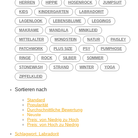
HERREN
HIPPIE
HOSENROCK
JUMPSUIT
KIDS
KINDERGARTEN
LABRADORIT
LAGENLOOK
LEBENSBLUME
LEGGINGS
MAKRAME
MANDALA
MINIKLEID
MITTELALTER
MONDSTEIN
NATUR
PAISLEY
PATCHWORK
PLUS SIZE
PSY
PUMPHOSE
RINGE
ROCK
SILBER
SOMMER
STONEWASH
STRAND
WINTER
YOGA
ZIPFELKLEID
Sortieren nach
Standard
Popularität
Durchschnittliche Bewertung
Neuste
Preis: von Niedrig zu Hoch
Preis: von Hoch zu Niedrig
Schlagwort:
Labradorit