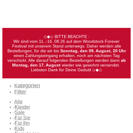
◇◆◇ BITTE BEACHTE :
Wir sind vom 11..-16..08.26 auf dem Woodstock Forever
Festival mit unserem Stand unterwegs. Daher werden alle
Bestellungen, für die wir bis
Sonntag, den 09. August, 20 Uhr
einen Zahlungseingang erhalten, noch am nächsten Tag
verschickt. Alle darauf folgenden Bestellungen werden dann
ab
Montag, den 17. August
wieder wie gewohnt versendet.
Liebsten Dank für Deine Geduld ◇◆◇
Kategorien
Filter
Alle
Kleider
⁄
Sale
⁄
Für Sie
⁄
Für Ihn
⁄
Kids
⁄