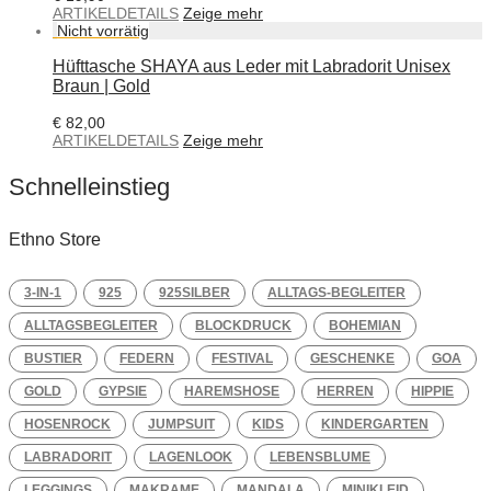
ARTIKELDETAILS
Zeige mehr
Hüfttasche SHAYA aus Leder mit Labradorit Unisex
Braun | Gold
€
82,00
ARTIKELDETAILS
Zeige mehr
Schnelleinstieg
Ethno Store
3-IN-1
925
925SILBER
ALLTAGS-BEGLEITER
ALLTAGSBEGLEITER
BLOCKDRUCK
BOHEMIAN
BUSTIER
FEDERN
FESTIVAL
GESCHENKE
GOA
GOLD
GYPSIE
HAREMSHOSE
HERREN
HIPPIE
HOSENROCK
JUMPSUIT
KIDS
KINDERGARTEN
LABRADORIT
LAGENLOOK
LEBENSBLUME
LEGGINGS
MAKRAME
MANDALA
MINIKLEID