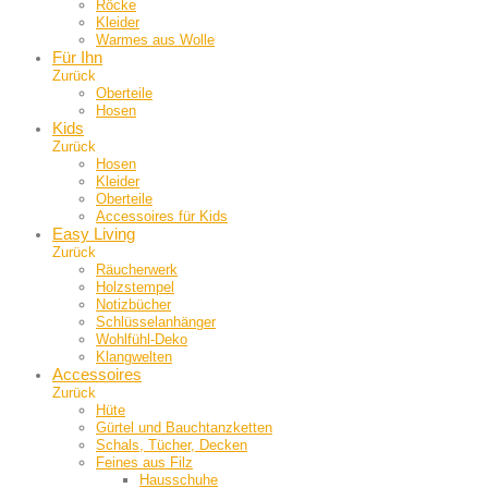
Röcke
Kleider
Warmes aus Wolle
Für Ihn
Zurück
Oberteile
Hosen
Kids
Zurück
Hosen
Kleider
Oberteile
Accessoires für Kids
Easy Living
Zurück
Räucherwerk
Holzstempel
Notizbücher
Schlüsselanhänger
Wohlfühl-Deko
Klangwelten
Accessoires
Zurück
Hüte
Gürtel und Bauch­tanzketten
Schals, Tücher, Decken
Feines aus Filz
Hausschuhe