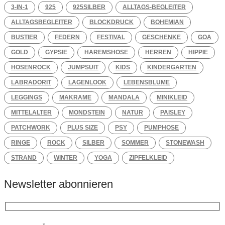
3-IN-1
925
925SILBER
ALLTAGS-BEGLEITER
ALLTAGSBEGLEITER
BLOCKDRUCK
BOHEMIAN
BUSTIER
FEDERN
FESTIVAL
GESCHENKE
GOA
GOLD
GYPSIE
HAREMSHOSE
HERREN
HIPPIE
HOSENROCK
JUMPSUIT
KIDS
KINDERGARTEN
LABRADORIT
LAGENLOOK
LEBENSBLUME
LEGGINGS
MAKRAME
MANDALA
MINIKLEID
MITTELALTER
MONDSTEIN
NATUR
PAISLEY
PATCHWORK
PLUS SIZE
PSY
PUMPHOSE
RINGE
ROCK
SILBER
SOMMER
STONEWASH
STRAND
WINTER
YOGA
ZIPFELKLEID
Newsletter abonnieren