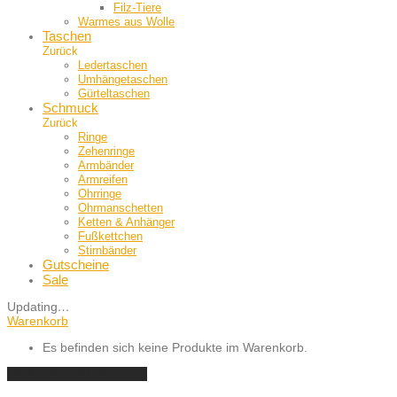
Filz-Tiere
Warmes aus Wolle
Taschen
Zurück
Ledertaschen
Umhängetaschen
Gürteltaschen
Schmuck
Zurück
Ringe
Zehenringe
Armbänder
Armreifen
Ohrringe
Ohrmanschetten
Ketten & Anhänger
Fußkettchen
Stirnbänder
Gutscheine
Sale
Updating
…
Warenkorb
Es befinden sich keine Produkte im Warenkorb.
EINKAUF FORTSETZEN