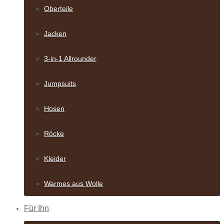
Oberteile
Jacken
3-in-1 Allrounder
Jumpsuits
Hosen
Röcke
Kleider
Warmes aus Wolle
Für Ihn