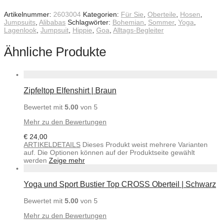
Artikelnummer:
2603004
Kategorien:
Für Sie
,
Oberteile
,
Hosen
,
Jumpsuits
,
Alibabas
Schlagwörter:
Bohemian
,
Sommer
,
Yoga
,
Lagenlook
,
Jumpsuit
,
Hippie
,
Goa
,
Alltags-Begleiter
Ähnliche Produkte
Zipfeltop Elfenshirt | Braun
Bewertet mit
5.00
von 5
Mehr zu den Bewertungen
€
24,00
ARTIKELDETAILS
Dieses Produkt weist mehrere Varianten
auf. Die Optionen können auf der Produktseite gewählt
werden
Zeige mehr
Yoga und Sport Bustier Top CROSS Oberteil | Schwarz
Bewertet mit
5.00
von 5
Mehr zu den Bewertungen