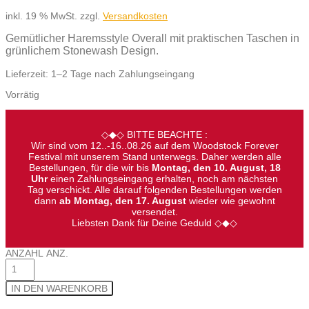
inkl. 19 % MwSt.
zzgl.
Versandkosten
Gemütlicher Haremsstyle Overall mit praktischen Taschen in
grünlichem Stonewash Design.
Lieferzeit:
1–2 Tage nach Zahlungseingang
Vorrätig
◇◆◇ BITTE BEACHTE :
Wir sind vom 12..-16..08.26 auf dem Woodstock Forever
Festival mit unserem Stand unterwegs. Daher werden alle
Bestellungen, für die wir bis
Montag, den 10. August, 18
Uhr
einen Zahlungseingang erhalten, noch am nächsten
Tag verschickt. Alle darauf folgenden Bestellungen werden
dann
ab Montag, den 17. August
wieder wie gewohnt
versendet.
Liebsten Dank für Deine Geduld ◇◆◇
ANZAHL
ANZ.
IN DEN WARENKORB