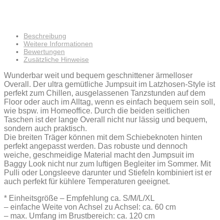
Beschreibung
Weitere Informationen
Bewertungen
Zusätzliche Hinweise
Wunderbar weit und bequem geschnittener ärmelloser
Overall. Der ultra gemütliche Jumpsuit im Latzhosen-Style ist
perfekt zum Chillen, ausgelassenen Tanzstunden auf dem
Floor oder auch im Alltag, wenn es einfach bequem sein soll,
wie bspw. im Homeoffice. Durch die beiden seitlichen
Taschen ist der lange Overall nicht nur lässig und bequem,
sondern auch praktisch.
Die breiten Träger können mit dem Schiebeknoten hinten
perfekt angepasst werden. Das robuste und dennoch
weiche, geschmeidige Material macht den Jumpsuit im
Baggy Look nicht nur zum luftigen Begleiter im Sommer. Mit
Pulli oder Longsleeve darunter und Stiefeln kombiniert ist er
auch perfekt für kühlere Temperaturen geeignet.
* Einheitsgröße – Empfehlung ca. S/M/L/XL
– einfache Weite von Achsel zu Achsel: ca. 60 cm
– max. Umfang im Brustbereich: ca. 120 cm