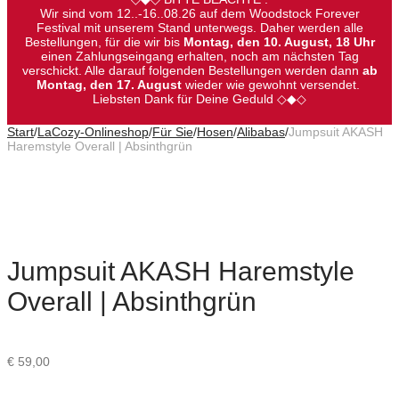
Wir sind vom 12..-16..08.26 auf dem Woodstock Forever
Festival mit unserem Stand unterwegs. Daher werden alle
Bestellungen, für die wir bis
Montag, den 10. August, 18 Uhr
einen Zahlungseingang erhalten, noch am nächsten Tag
verschickt. Alle darauf folgenden Bestellungen werden dann
ab
Montag, den 17. August
wieder wie gewohnt versendet.
Liebsten Dank für Deine Geduld ◇◆◇
Start
/
LaCozy-Onlineshop
/
Für Sie
/
Hosen
/
Alibabas
/
Jumpsuit AKASH
Haremstyle Overall | Absinthgrün
Jumpsuit AKASH Haremstyle
Overall | Absinthgrün
€
59,00