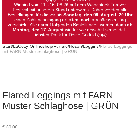
Wir sind vom 11..-16..08.26 auf dem Woodstock Forever
Festival mit unserem Stand unterwegs. Daher werden alle
Bestellungen, für die wir bis
Sonntag, den 09. August, 20 Uhr
einen Zahlungseingang erhalten, noch am nächsten Tag
verschickt. Alle darauf folgenden Bestellungen werden dann
ab
Montag, den 17. August
wieder wie gewohnt versendet.
Liebsten Dank für Deine Geduld ◇◆◇
Start
/
LaCozy-Onlineshop
/
Für Sie
/
Hosen
/
Leggins
/
Flared Leggings
mit FARN Muster Schlaghose | GRÜN
Flared Leggings mit FARN
Muster Schlaghose | GRÜN
€
69,00