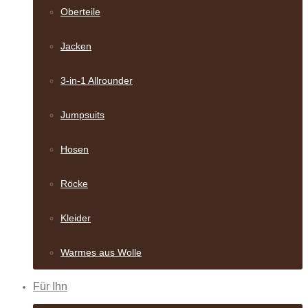
Oberteile
Jacken
3-in-1 Allrounder
Jumpsuits
Hosen
Röcke
Kleider
Warmes aus Wolle
Für Ihn