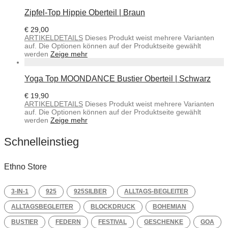
Zipfel-Top Hippie Oberteil | Braun
€
29,00
ARTIKELDETAILS
Dieses Produkt weist mehrere Varianten
auf. Die Optionen können auf der Produktseite gewählt
werden
Zeige mehr
Yoga Top MOONDANCE Bustier Oberteil | Schwarz
€
19,90
ARTIKELDETAILS
Dieses Produkt weist mehrere Varianten
auf. Die Optionen können auf der Produktseite gewählt
werden
Zeige mehr
Schnelleinstieg
Ethno Store
3-IN-1
925
925SILBER
ALLTAGS-BEGLEITER
ALLTAGSBEGLEITER
BLOCKDRUCK
BOHEMIAN
BUSTIER
FEDERN
FESTIVAL
GESCHENKE
GOA