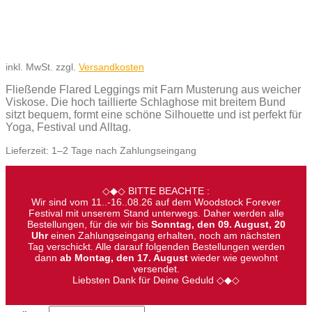
inkl. MwSt.
zzgl.
Versandkosten
Fließende Flared Leggings mit Farn Musterung aus weicher
Viskose. Die hoch taillierte Schlaghose mit breitem Bund
sitzt bequem, formt eine schöne Silhouette und ist perfekt für
Yoga, Festival und Alltag.
Lieferzeit:
1–2 Tage nach Zahlungseingang
◇◆◇ BITTE BEACHTE :
Wir sind vom 11..-16..08.26 auf dem Woodstock Forever
Festival mit unserem Stand unterwegs. Daher werden alle
Bestellungen, für die wir bis
Sonntag, den 09. August, 20
Uhr
einen Zahlungseingang erhalten, noch am nächsten
Tag verschickt. Alle darauf folgenden Bestellungen werden
dann
ab Montag, den 17. August
wieder wie gewohnt
versendet.
Liebsten Dank für Deine Geduld ◇◆◇