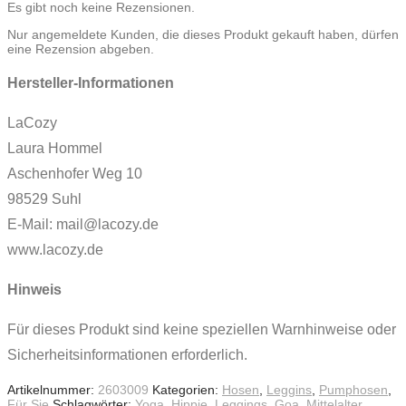
Es gibt noch keine Rezensionen.
Nur angemeldete Kunden, die dieses Produkt gekauft haben, dürfen
eine Rezension abgeben.
Hersteller-Informationen
LaCozy
Laura Hommel
Aschenhofer Weg 10
98529 Suhl
E-Mail: mail@lacozy.de
www.lacozy.de
Hinweis
Für dieses Produkt sind keine speziellen Warnhinweise oder
Sicherheitsinformationen erforderlich.
Artikelnummer:
2603009
Kategorien:
Hosen
,
Leggins
,
Pumphosen
,
Für Sie
Schlagwörter:
Yoga
,
Hippie
,
Leggings
,
Goa
,
Mittelalter
,