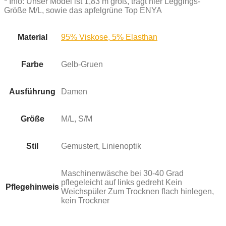
* Info: Unser Model ist 1,83 m groß, trägt hier Leggings-
Größe M/L, sowie das apfelgrüne Top ENYA
Material
95% Viskose, 5% Elasthan
Farbe
Gelb-Gruen
Ausführung
Damen
Größe
M/L, S/M
Stil
Gemustert, Linienoptik
Maschinenwäsche bei 30-40 Grad
pflegeleicht auf links gedreht Kein
Pflegehinweis
Weichspüler Zum Trocknen flach hinlegen,
kein Trockner