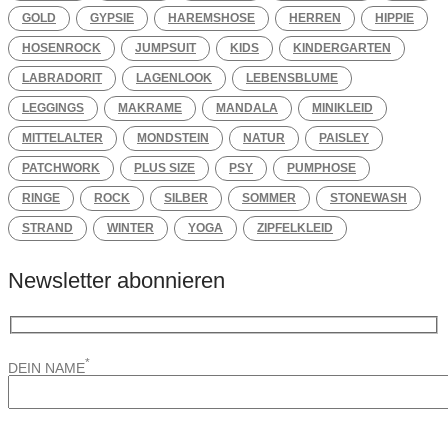
GOLD
GYPSIE
HAREMSHOSE
HERREN
HIPPIE
HOSENROCK
JUMPSUIT
KIDS
KINDERGARTEN
LABRADORIT
LAGENLOOK
LEBENSBLUME
LEGGINGS
MAKRAME
MANDALA
MINIKLEID
MITTELALTER
MONDSTEIN
NATUR
PAISLEY
PATCHWORK
PLUS SIZE
PSY
PUMPHOSE
RINGE
ROCK
SILBER
SOMMER
STONEWASH
STRAND
WINTER
YOGA
ZIPFELKLEID
Newsletter abonnieren
*
DEIN NAME