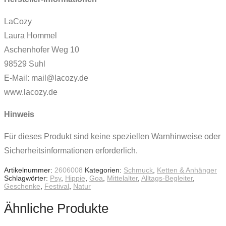
LaCozy
Laura Hommel
Aschenhofer Weg 10
98529 Suhl
E-Mail: mail@lacozy.de
www.lacozy.de
Hinweis
Für dieses Produkt sind keine speziellen Warnhinweise oder
Sicherheitsinformationen erforderlich.
Artikelnummer:
2606008
Kategorien:
Schmuck
,
Ketten & Anhänger
Schlagwörter:
Psy
,
Hippie
,
Goa
,
Mittelalter
,
Alltags-Begleiter
,
Geschenke
,
Festival
,
Natur
Ähnliche Produkte