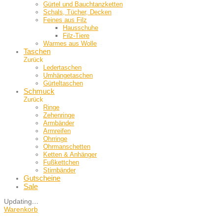
Gürtel und Bauch­tanzketten
Schals, Tücher, Decken
Feines aus Filz
Hausschuhe
Filz-Tiere
Warmes aus Wolle
Taschen
Zurück
Ledertaschen
Umhängetaschen
Gürteltaschen
Schmuck
Zurück
Ringe
Zehenringe
Armbänder
Armreifen
Ohrringe
Ohrmanschetten
Ketten & Anhänger
Fußkettchen
Stirnbänder
Gutscheine
Sale
Updating
…
Warenkorb