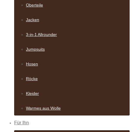
Oberteile
Jacken
3-in-1 Allrounder
Jumpsuits
Hosen
Röcke
Kleider
Warmes aus Wolle
Für Ihn