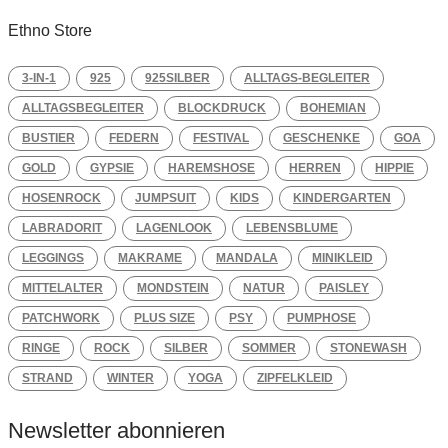
Ethno Store
3-IN-1
925
925SILBER
ALLTAGS-BEGLEITER
ALLTAGSBEGLEITER
BLOCKDRUCK
BOHEMIAN
BUSTIER
FEDERN
FESTIVAL
GESCHENKE
GOA
GOLD
GYPSIE
HAREMSHOSE
HERREN
HIPPIE
HOSENROCK
JUMPSUIT
KIDS
KINDERGARTEN
LABRADORIT
LAGENLOOK
LEBENSBLUME
LEGGINGS
MAKRAME
MANDALA
MINIKLEID
MITTELALTER
MONDSTEIN
NATUR
PAISLEY
PATCHWORK
PLUS SIZE
PSY
PUMPHOSE
RINGE
ROCK
SILBER
SOMMER
STONEWASH
STRAND
WINTER
YOGA
ZIPFELKLEID
Newsletter abonnieren