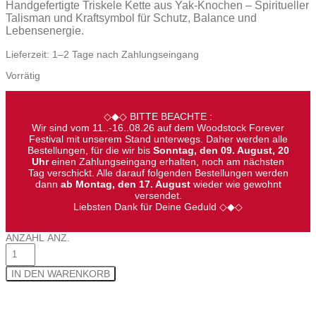
Handgefertigte Triskele Kette aus Yak-Knochen – Spiritueller
Talisman und Kraftsymbol für Schutz, Balance und
Lebensenergie.
Lieferzeit:
1–2 Tage nach Zahlungseingang
Vorrätig
◇◆◇ BITTE BEACHTE :
Wir sind vom 11..-16..08.26 auf dem Woodstock Forever
Festival mit unserem Stand unterwegs. Daher werden alle
Bestellungen, für die wir bis
Sonntag, den 09. August, 20
Uhr
einen Zahlungseingang erhalten, noch am nächsten
Tag verschickt. Alle darauf folgenden Bestellungen werden
dann
ab Montag, den 17. August
wieder wie gewohnt
versendet.
Liebsten Dank für Deine Geduld ◇◆◇
ANZAHL
ANZ.
IN DEN WARENKORB