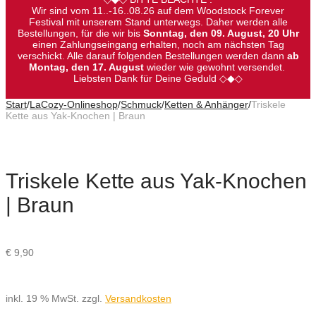
Wir sind vom 11..-16..08.26 auf dem Woodstock Forever
Festival mit unserem Stand unterwegs. Daher werden alle
Bestellungen, für die wir bis
Sonntag, den 09. August, 20 Uhr
einen Zahlungseingang erhalten, noch am nächsten Tag
verschickt. Alle darauf folgenden Bestellungen werden dann
ab
Montag, den 17. August
wieder wie gewohnt versendet.
Liebsten Dank für Deine Geduld ◇◆◇
Start
/
LaCozy-Onlineshop
/
Schmuck
/
Ketten & Anhänger
/
Triskele
Kette aus Yak-Knochen | Braun
Triskele Kette aus Yak-Knochen
| Braun
€
9,90
inkl. 19 % MwSt.
zzgl.
Versandkosten