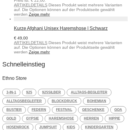
Preis ist: € 22,00.
ARTIKELDETAILS
Dieses Produkt weist mehrere Varianten
auf. Die Optionen können auf der Produktseite gewählt
werden
Zeige mehr
Kurze Afghani Unisex Haremshose | Schwarz
€
49,00
ARTIKELDETAILS
Dieses Produkt weist mehrere Varianten
auf. Die Optionen können auf der Produktseite gewählt
werden
Zeige mehr
Schnelleinstieg
Ethno Store
3-IN-1
925
925SILBER
ALLTAGS-BEGLEITER
ALLTAGSBEGLEITER
BLOCKDRUCK
BOHEMIAN
BUSTIER
FEDERN
FESTIVAL
GESCHENKE
GOA
GOLD
GYPSIE
HAREMSHOSE
HERREN
HIPPIE
HOSENROCK
JUMPSUIT
KIDS
KINDERGARTEN