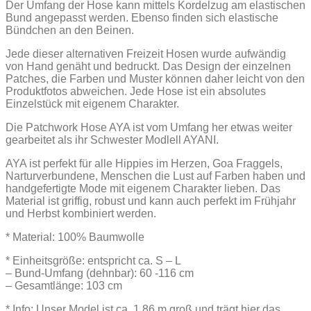
Der Umfang der Hose kann mittels Kordelzug am elastischen
Bund angepasst werden. Ebenso finden sich elastische
Bündchen an den Beinen.
Jede dieser alternativen Freizeit Hosen wurde aufwändig
von Hand genäht und bedruckt. Das Design der einzelnen
Patches, die Farben und Muster können daher leicht von den
Produktfotos abweichen. Jede Hose ist ein absolutes
Einzelstück mit eigenem Charakter.
Die Patchwork Hose AYA ist vom Umfang her etwas weiter
gearbeitet als ihr Schwester Modlell AYANI.
AYA ist perfekt für alle Hippies im Herzen, Goa Fraggels,
Narturverbundene, Menschen die Lust auf Farben haben und
handgefertigte Mode mit eigenem Charakter lieben. Das
Material ist griffig, robust und kann auch perfekt im Frühjahr
und Herbst kombiniert werden.
* Material: 100% Baumwolle
* Einheitsgröße: entspricht ca. S – L
– Bund-Umfang (dehnbar): 60 -116 cm
– Gesamtlänge: 103 cm
* Info: Unser Model ist ca. 1,86 m groß und trägt hier das