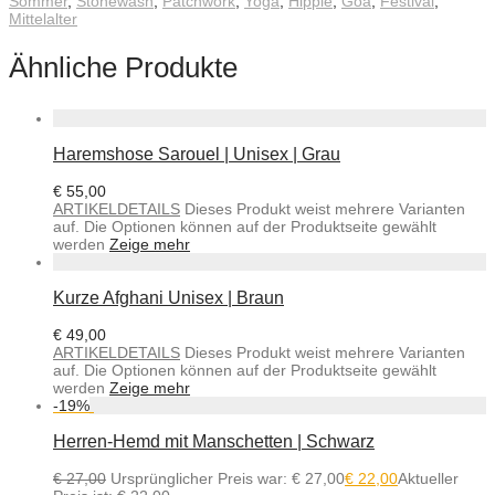
Sommer
,
Stonewash
,
Patchwork
,
Yoga
,
Hippie
,
Goa
,
Festival
,
Mittelalter
Ähnliche Produkte
Haremshose Sarouel | Unisex | Grau
€
55,00
ARTIKELDETAILS
Dieses Produkt weist mehrere Varianten
auf. Die Optionen können auf der Produktseite gewählt
werden
Zeige mehr
Kurze Afghani Unisex | Braun
€
49,00
ARTIKELDETAILS
Dieses Produkt weist mehrere Varianten
auf. Die Optionen können auf der Produktseite gewählt
werden
Zeige mehr
-
19
%
Herren-Hemd mit Manschetten | Schwarz
€
27,00
Ursprünglicher Preis war: € 27,00
€
22,00
Aktueller