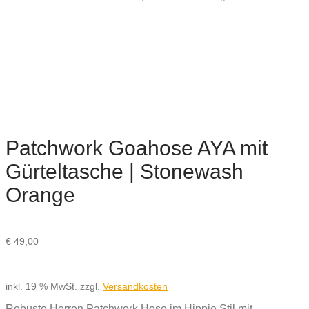
Patchwork Goahose AYA mit
Gürteltasche | Stonewash
Orange
€
49,00
inkl. 19 % MwSt.
zzgl.
Versandkosten
Robuste Herren Patchwork Hose im Hippie Stil mit