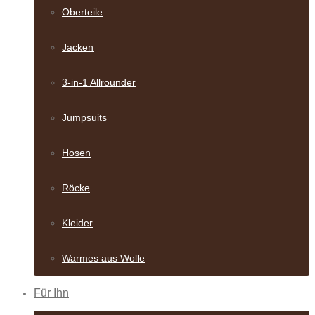
Oberteile
Jacken
3-in-1 Allrounder
Jumpsuits
Hosen
Röcke
Kleider
Warmes aus Wolle
Für Ihn