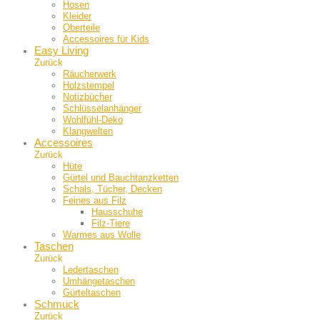
Hosen
Kleider
Oberteile
Accessoires für Kids
Easy Living
Zurück
Räucherwerk
Holzstempel
Notizbücher
Schlüsselanhänger
Wohlfühl-Deko
Klangwelten
Accessoires
Zurück
Hüte
Gürtel und Bauch­tanzketten
Schals, Tücher, Decken
Feines aus Filz
Hausschuhe
Filz-Tiere
Warmes aus Wolle
Taschen
Zurück
Ledertaschen
Umhängetaschen
Gürteltaschen
Schmuck
Zurück