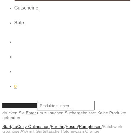
Gutscheine
Sale
0
ZURÜCKSETZEN
drücken Sie
Enter
um zu suchen
Suchergebnisse:
Keine Produkte
gefunden.
Start
/
LaCozy-Onlineshop
/
Für Ihn
/
Hosen
/
Pumphosen
/
Patchwork
Goahose AYA mit Gürteltasche | Stonewash Orange