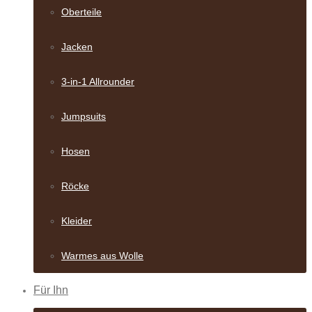
Oberteile
Jacken
3-in-1 Allrounder
Jumpsuits
Hosen
Röcke
Kleider
Warmes aus Wolle
Für Ihn