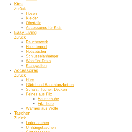
Kids
Zurück
Hosen
Kleider
Oberteile
Accessoires für Kids
Easy Living
Zurück
Räucherwerk
Holzstempel
Notizbücher
Schlüsselanhänger
Wohlfühl-Deko
Klangwelten
Accessoires
Zurück
Hüte
Gürtel und Bauch­tanzketten
Schals, Tücher, Decken
Feines aus Filz
Hausschuhe
Filz-Tiere
Warmes aus Wolle
Taschen
Zurück
Ledertaschen
Umhängetaschen