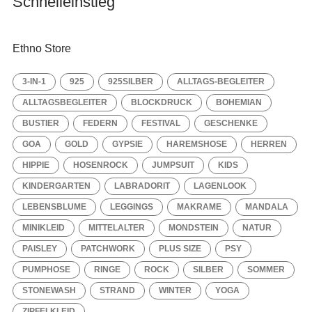
Schnelleinstieg
Ethno Store
3-IN-1
925
925SILBER
ALLTAGS-BEGLEITER
ALLTAGSBEGLEITER
BLOCKDRUCK
BOHEMIAN
BUSTIER
FEDERN
FESTIVAL
GESCHENKE
GOA
GOLD
GYPSIE
HAREMSHOSE
HERREN
HIPPIE
HOSENROCK
JUMPSUIT
KIDS
KINDERGARTEN
LABRADORIT
LAGENLOOK
LEBENSBLUME
LEGGINGS
MAKRAME
MANDALA
MINIKLEID
MITTELALTER
MONDSTEIN
NATUR
PAISLEY
PATCHWORK
PLUS SIZE
PSY
PUMPHOSE
RINGE
ROCK
SILBER
SOMMER
STONEWASH
STRAND
WINTER
YOGA
ZIPFELKLEID