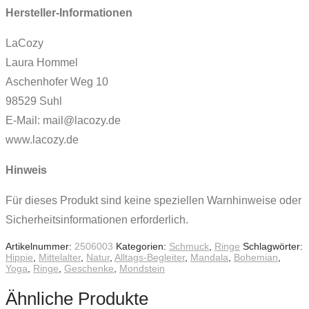
Hersteller-Informationen
LaCozy
Laura Hommel
Aschenhofer Weg 10
98529 Suhl
E-Mail: mail@lacozy.de
www.lacozy.de
Hinweis
Für dieses Produkt sind keine speziellen Warnhinweise oder
Sicherheitsinformationen erforderlich.
Artikelnummer:
2506003
Kategorien:
Schmuck
,
Ringe
Schlagwörter:
Hippie
,
Mittelalter
,
Natur
,
Alltags-Begleiter
,
Mandala
,
Bohemian
,
Yoga
,
Ringe
,
Geschenke
,
Mondstein
Ähnliche Produkte