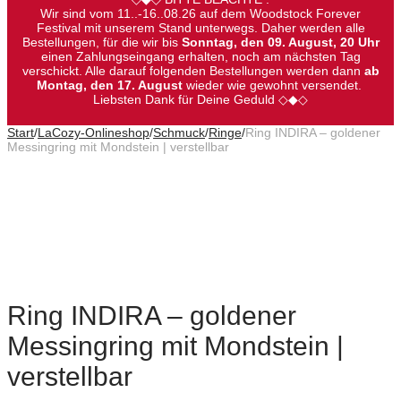
Wir sind vom 11..-16..08.26 auf dem Woodstock Forever
Festival mit unserem Stand unterwegs. Daher werden alle
Bestellungen, für die wir bis
Sonntag, den 09. August, 20 Uhr
einen Zahlungseingang erhalten, noch am nächsten Tag
verschickt. Alle darauf folgenden Bestellungen werden dann
ab
Montag, den 17. August
wieder wie gewohnt versendet.
Liebsten Dank für Deine Geduld ◇◆◇
Start
/
LaCozy-Onlineshop
/
Schmuck
/
Ringe
/
Ring INDIRA – goldener
Messingring mit Mondstein | verstellbar
Ring INDIRA – goldener
Messingring mit Mondstein |
verstellbar