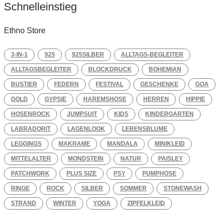
Schnelleinstieg
Ethno Store
3-IN-1
925
925SILBER
ALLTAGS-BEGLEITER
ALLTAGSBEGLEITER
BLOCKDRUCK
BOHEMIAN
BUSTIER
FEDERN
FESTIVAL
GESCHENKE
GOA
GOLD
GYPSIE
HAREMSHOSE
HERREN
HIPPIE
HOSENROCK
JUMPSUIT
KIDS
KINDERGARTEN
LABRADORIT
LAGENLOOK
LEBENSBLUME
LEGGINGS
MAKRAME
MANDALA
MINIKLEID
MITTELALTER
MONDSTEIN
NATUR
PAISLEY
PATCHWORK
PLUS SIZE
PSY
PUMPHOSE
RINGE
ROCK
SILBER
SOMMER
STONEWASH
STRAND
WINTER
YOGA
ZIPFELKLEID