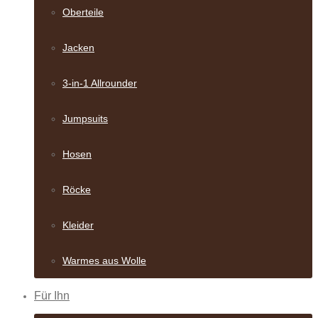
Oberteile
Jacken
3-in-1 Allrounder
Jumpsuits
Hosen
Röcke
Kleider
Warmes aus Wolle
Für Ihn