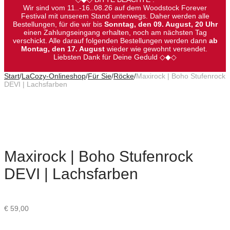
Wir sind vom 11..-16..08.26 auf dem Woodstock Forever
Festival mit unserem Stand unterwegs. Daher werden alle
Bestellungen, für die wir bis
Sonntag, den 09. August, 20 Uhr
einen Zahlungseingang erhalten, noch am nächsten Tag
verschickt. Alle darauf folgenden Bestellungen werden dann
ab
Montag, den 17. August
wieder wie gewohnt versendet.
Liebsten Dank für Deine Geduld ◇◆◇
Start
/
LaCozy-Onlineshop
/
Für Sie
/
Röcke
/
Maxirock | Boho Stufenrock
DEVI | Lachsfarben
Maxirock | Boho Stufenrock
DEVI | Lachsfarben
€
59,00