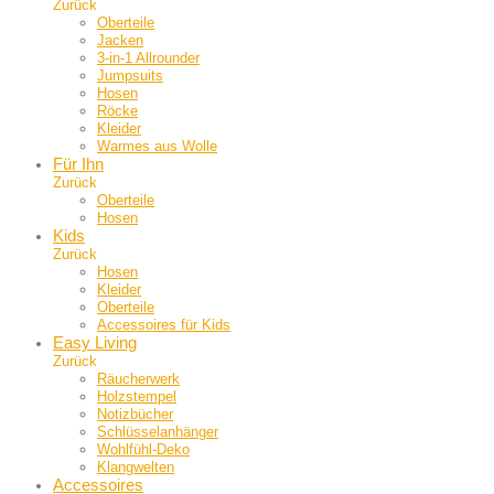
Zurück
Oberteile
Jacken
3-in-1 Allrounder
Jumpsuits
Hosen
Röcke
Kleider
Warmes aus Wolle
Für Ihn
Zurück
Oberteile
Hosen
Kids
Zurück
Hosen
Kleider
Oberteile
Accessoires für Kids
Easy Living
Zurück
Räucherwerk
Holzstempel
Notizbücher
Schlüsselanhänger
Wohlfühl-Deko
Klangwelten
Accessoires