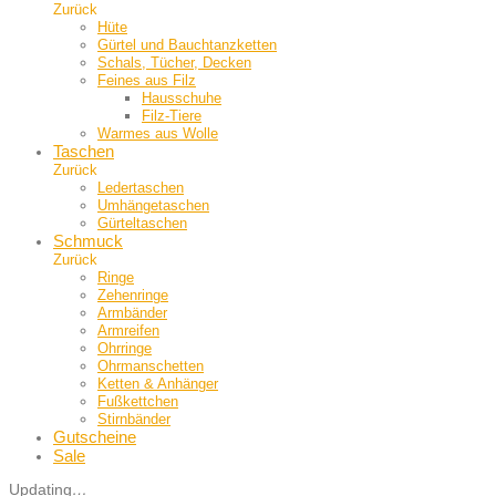
Zurück
Hüte
Gürtel und Bauch­tanzketten
Schals, Tücher, Decken
Feines aus Filz
Hausschuhe
Filz-Tiere
Warmes aus Wolle
Taschen
Zurück
Ledertaschen
Umhängetaschen
Gürteltaschen
Schmuck
Zurück
Ringe
Zehenringe
Armbänder
Armreifen
Ohrringe
Ohrmanschetten
Ketten & Anhänger
Fußkettchen
Stirnbänder
Gutscheine
Sale
Updating
…