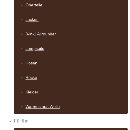
Oberteile
Jacken
3-in-1 Allrounder
Jumpsuits
Hosen
Röcke
Kleider
Warmes aus Wolle
Für Ihn