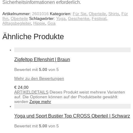
Sicherheitsinformationen erforderlich.
Artikelnummer:
2601016
Kategorien:
Für Sie
,
Oberteile
,
Shirts
,
Für
Ihn
,
Oberteile
Schlagwörter:
Yoga
,
Geschenke
,
Festival
,
Alltagsbegleiter
,
Hippie
,
Goa
Ähnliche Produkte
Zipfeltop Elfenshirt | Braun
Bewertet mit
5.00
von 5
Mehr zu den Bewertungen
€
24,00
ARTIKELDETAILS
Dieses Produkt weist mehrere Varianten
auf. Die Optionen können auf der Produktseite gewählt
werden
Zeige mehr
Yoga und Sport Bustier Top CROSS Oberteil | Schwarz
Bewertet mit
5.00
von 5