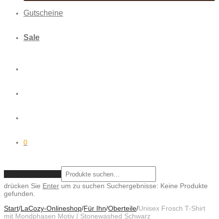
Gutscheine
Sale
0
ZURÜCKSETZEN
drücken Sie
Enter
um zu suchen
Suchergebnisse:
Keine Produkte
gefunden.
Start
/
LaCozy-Onlineshop
/
Für Ihn
/
Oberteile
/
Unisex Frosch T-Shirt
mit Mondphasen Motiv | Stonewashed Schwarz