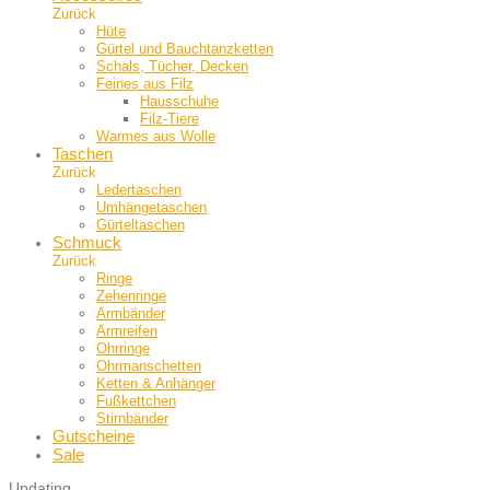
Zurück
Hüte
Gürtel und Bauch­tanzketten
Schals, Tücher, Decken
Feines aus Filz
Hausschuhe
Filz-Tiere
Warmes aus Wolle
Taschen
Zurück
Ledertaschen
Umhängetaschen
Gürteltaschen
Schmuck
Zurück
Ringe
Zehenringe
Armbänder
Armreifen
Ohrringe
Ohrmanschetten
Ketten & Anhänger
Fußkettchen
Stirnbänder
Gutscheine
Sale
Updating
…