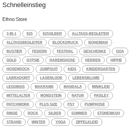
Schnelleinstieg
Ethno Store
3-IN-1
925
925SILBER
ALLTAGS-BEGLEITER
ALLTAGSBEGLEITER
BLOCKDRUCK
BOHEMIAN
BUSTIER
FEDERN
FESTIVAL
GESCHENKE
GOA
GOLD
GYPSIE
HAREMSHOSE
HERREN
HIPPIE
HOSENROCK
JUMPSUIT
KIDS
KINDERGARTEN
LABRADORIT
LAGENLOOK
LEBENSBLUME
LEGGINGS
MAKRAME
MANDALA
MINIKLEID
MITTELALTER
MONDSTEIN
NATUR
PAISLEY
PATCHWORK
PLUS SIZE
PSY
PUMPHOSE
RINGE
ROCK
SILBER
SOMMER
STONEWASH
STRAND
WINTER
YOGA
ZIPFELKLEID