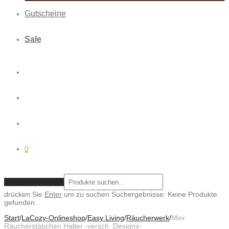
Gutscheine
Sale
0
ZURÜCKSETZEN
drücken Sie
Enter
um zu suchen
Suchergebnisse:
Keine Produkte
gefunden.
Start
/
LaCozy-Onlineshop
/
Easy Living
/
Räucherwerk
/
Mini
Räucherstäbchen Halter -versch. Designs-