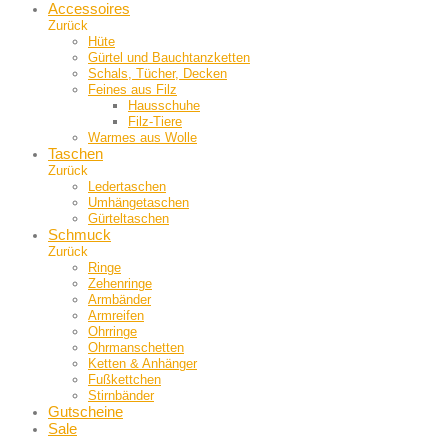
Accessoires
Zurück
Hüte
Gürtel und Bauch­tanzketten
Schals, Tücher, Decken
Feines aus Filz
Hausschuhe
Filz-Tiere
Warmes aus Wolle
Taschen
Zurück
Ledertaschen
Umhängetaschen
Gürteltaschen
Schmuck
Zurück
Ringe
Zehenringe
Armbänder
Armreifen
Ohrringe
Ohrmanschetten
Ketten & Anhänger
Fußkettchen
Stirnbänder
Gutscheine
Sale