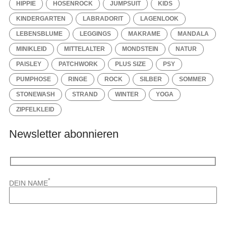
HIPPIE
HOSENROCK
JUMPSUIT
KIDS
KINDERGARTEN
LABRADORIT
LAGENLOOK
LEBENSBLUME
LEGGINGS
MAKRAME
MANDALA
MINIKLEID
MITTELALTER
MONDSTEIN
NATUR
PAISLEY
PATCHWORK
PLUS SIZE
PSY
PUMPHOSE
RINGE
ROCK
SILBER
SOMMER
STONEWASH
STRAND
WINTER
YOGA
ZIPFELKLEID
Newsletter abonnieren
*
DEIN NAME