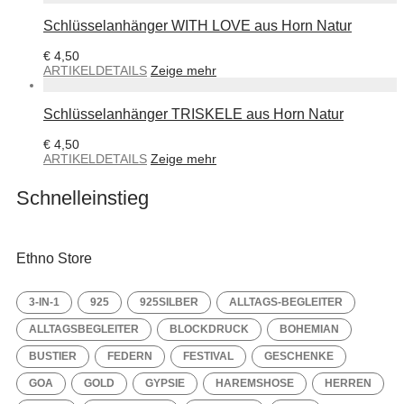
Schlüsselanhänger WITH LOVE aus Horn Natur
€
4,50
ARTIKELDETAILS
Zeige mehr
Schlüsselanhänger TRISKELE aus Horn Natur
€
4,50
ARTIKELDETAILS
Zeige mehr
Schnelleinstieg
Ethno Store
3-IN-1
925
925SILBER
ALLTAGS-BEGLEITER
ALLTAGSBEGLEITER
BLOCKDRUCK
BOHEMIAN
BUSTIER
FEDERN
FESTIVAL
GESCHENKE
GOA
GOLD
GYPSIE
HAREMSHOSE
HERREN