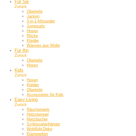
Für Sie
Zurück
Oberteile
Jacken
3-in-1 Allrounder
Jumpsuits
Hosen
Röcke
Kleider
Warmes aus Wolle
Für Ihn
Zurück
Oberteile
Hosen
Kids
Zurück
Hosen
Kleider
Oberteile
Accessoires für Kids
Easy Living
Zurück
Räucherwerk
Holzstempel
Notizbücher
Schlüsselanhänger
Wohlfühl-Deko
Klangwelten