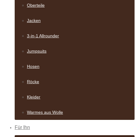
Oberteile
Jacken
3-in-1 Allrounder
Jumpsuits
Hosen
Röcke
Kleider
Warmes aus Wolle
Für Ihn