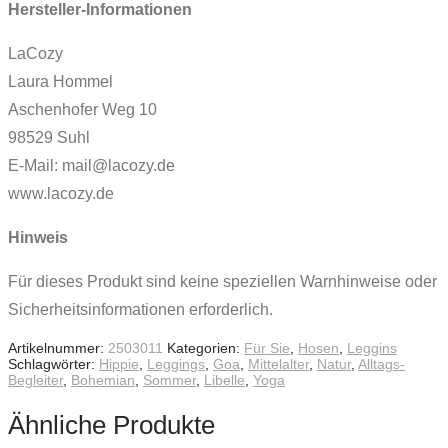
Hersteller-Informationen
LaCozy
Laura Hommel
Aschenhofer Weg 10
98529 Suhl
E-Mail: mail@lacozy.de
www.lacozy.de
Hinweis
Für dieses Produkt sind keine speziellen Warnhinweise oder
Sicherheitsinformationen erforderlich.
Artikelnummer:
2503011
Kategorien:
Für Sie
,
Hosen
,
Leggins
Schlagwörter:
Hippie
,
Leggings
,
Goa
,
Mittelalter
,
Natur
,
Alltags-
Begleiter
,
Bohemian
,
Sommer
,
Libelle
,
Yoga
Ähnliche Produkte