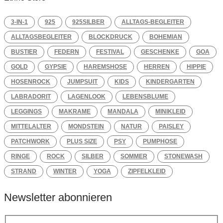
3-IN-1
925
925SILBER
ALLTAGS-BEGLEITER
ALLTAGSBEGLEITER
BLOCKDRUCK
BOHEMIAN
BUSTIER
FEDERN
FESTIVAL
GESCHENKE
GOA
GOLD
GYPSIE
HAREMSHOSE
HERREN
HIPPIE
HOSENROCK
JUMPSUIT
KIDS
KINDERGARTEN
LABRADORIT
LAGENLOOK
LEBENSBLUME
LEGGINGS
MAKRAME
MANDALA
MINIKLEID
MITTELALTER
MONDSTEIN
NATUR
PAISLEY
PATCHWORK
PLUS SIZE
PSY
PUMPHOSE
RINGE
ROCK
SILBER
SOMMER
STONEWASH
STRAND
WINTER
YOGA
ZIPFELKLEID
Newsletter abonnieren