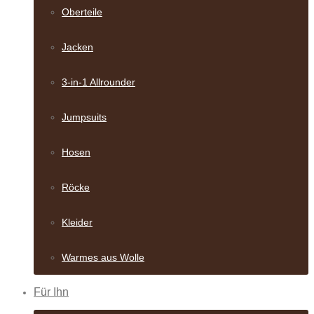
Oberteile
Jacken
3-in-1 Allrounder
Jumpsuits
Hosen
Röcke
Kleider
Warmes aus Wolle
Für Ihn