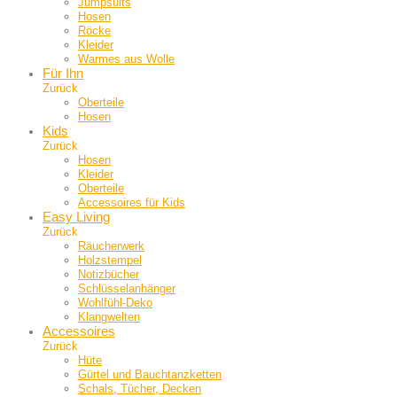
Jumpsuits
Hosen
Röcke
Kleider
Warmes aus Wolle
Für Ihn
Zurück
Oberteile
Hosen
Kids
Zurück
Hosen
Kleider
Oberteile
Accessoires für Kids
Easy Living
Zurück
Räucherwerk
Holzstempel
Notizbücher
Schlüsselanhänger
Wohlfühl-Deko
Klangwelten
Accessoires
Zurück
Hüte
Gürtel und Bauch­tanzketten
Schals, Tücher, Decken