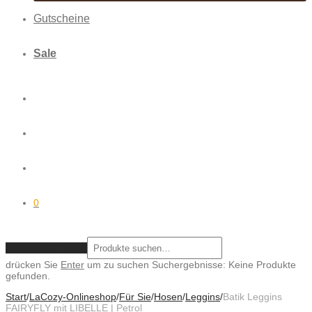
Gutscheine
Sale
0
ZURÜCKSETZEN
drücken Sie
Enter
um zu suchen
Suchergebnisse:
Keine Produkte
gefunden.
Start
/
LaCozy-Onlineshop
/
Für Sie
/
Hosen
/
Leggins
/
Batik Leggins
FAIRYFLY mit LIBELLE | Petrol