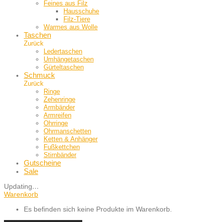
Feines aus Filz
Hausschuhe
Filz-Tiere
Warmes aus Wolle
Taschen
Zurück
Ledertaschen
Umhängetaschen
Gürteltaschen
Schmuck
Zurück
Ringe
Zehenringe
Armbänder
Armreifen
Ohrringe
Ohrmanschetten
Ketten & Anhänger
Fußkettchen
Stirnbänder
Gutscheine
Sale
Updating
…
Warenkorb
Es befinden sich keine Produkte im Warenkorb.