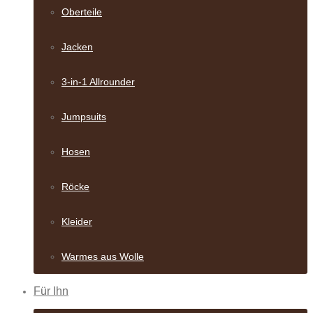
Oberteile
Jacken
3-in-1 Allrounder
Jumpsuits
Hosen
Röcke
Kleider
Warmes aus Wolle
Für Ihn