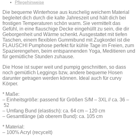
Pflegehinweise
Die bequeme Winterhose aus kuschelig weichem Material
begleitet dich durch die kalte Jahreszeit und hält dich bei
frostigen Temperaturen schön warm. Sie vermittelt das
Gefühl, in eine flauschige Decke eingehüllt zu sein, die dir
Geborgenheit und Wärme schenkt. Ausgestattet mit tiefen
Taschen, einem flexiblen Gummibund mit Zugkordel ist die
FLAUSCHI Pumphose perfekt für kühle Tage im Freien, zum
Spazierengehen, beim entspannenden Yoga, Meditieren und
für gemütliche Stunden zuhause.
Die Hose ist super weit und pumpig geschnitten, so dass
noch gemütlich Leggings bzw, andere bequeme Hosen
darunter getragen werden können. Ideal auch für curvy
Körper.
* Maße:
– Einheitsgröße: passend für Größen S/M – 3XL // ca. 36 –
52
– Umfang Bund (elastisch): ca. 64 cm – 120 cm
– Gesamtlänge (ab oberem Bund): ca. 105 cm
* Material:
– 100% Acryl (recycelt)