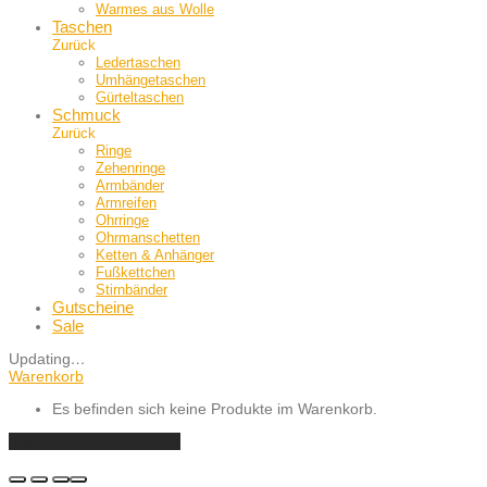
Warmes aus Wolle
Taschen
Zurück
Ledertaschen
Umhängetaschen
Gürteltaschen
Schmuck
Zurück
Ringe
Zehenringe
Armbänder
Armreifen
Ohrringe
Ohrmanschetten
Ketten & Anhänger
Fußkettchen
Stirnbänder
Gutscheine
Sale
Updating
…
Warenkorb
Es befinden sich keine Produkte im Warenkorb.
EINKAUF FORTSETZEN