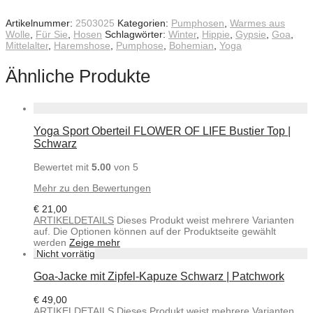
Artikelnummer:
2503025
Kategorien:
Pumphosen
,
Warmes aus
Wolle
,
Für Sie
,
Hosen
Schlagwörter:
Winter
,
Hippie
,
Gypsie
,
Goa
,
Mittelalter
,
Haremshose
,
Pumphose
,
Bohemian
,
Yoga
Ähnliche Produkte
Yoga Sport Oberteil FLOWER OF LIFE Bustier Top |
Schwarz
Bewertet mit
5.00
von 5
Mehr zu den Bewertungen
€
21,00
ARTIKELDETAILS
Dieses Produkt weist mehrere Varianten
auf. Die Optionen können auf der Produktseite gewählt
werden
Zeige mehr
Goa-Jacke mit Zipfel-Kapuze Schwarz | Patchwork
€
49,00
ARTIKELDETAILS
Dieses Produkt weist mehrere Varianten