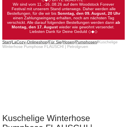
Wir sind vom 11..-16..08.26 auf dem Woodstock Forever
Festival mit unserem Stand unterwegs. Daher werden alle
Bestellungen, für die wir bis
Sonntag, den 09. August, 20 Uhr
einen Zahlungseingang erhalten, noch am nächsten Tag
verschickt. Alle darauf folgenden Bestellungen werden dann
ab
Montag, den 17. August
wieder wie gewohnt versendet.
Liebsten Dank für Deine Geduld ◇◆◇
Start
/
LaCozy-Onlineshop
/
Für Sie
/
Hosen
/
Pumphosen
/
Kuschelige
Winterhose Pumphose FLAUSCHI | Petrolgruen
Kuschelige Winterhose