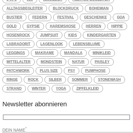
ALLTAGSBEGLEITER
BLOCKDRUCK
BOHEMIAN
BUSTIER
FEDERN
FESTIVAL
GESCHENKE
GOA
GOLD
GYPSIE
HAREMSHOSE
HERREN
HIPPIE
HOSENROCK
JUMPSUIT
KIDS
KINDERGARTEN
LABRADORIT
LAGENLOOK
LEBENSBLUME
LEGGINGS
MAKRAME
MANDALA
MINIKLEID
MITTELALTER
MONDSTEIN
NATUR
PAISLEY
PATCHWORK
PLUS SIZE
PSY
PUMPHOSE
RINGE
ROCK
SILBER
SOMMER
STONEWASH
STRAND
WINTER
YOGA
ZIPFELKLEID
Newsletter abonnieren
*
DEIN NAME