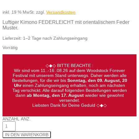
inkl. 19 % MwSt.
zzgl.
Versandkosten
Luftiger Kimono FEDERLEICHT mit orientalischem Feder
Muster.
Lieferzeit:
1–2 Tage nach Zahlungseingang
Vorrätig
◇◆◇ BITTE BEACHTE :
Wir sind vom 11..-16..08.26 auf dem Woodstock Forever
Festival mit unserem Stand unterwegs. Daher werden alle
Bestellungen, für die wir bis
Sonntag, den 09. August, 20
Uhr
einen Zahlungseingang erhalten, noch am nächsten
Tag verschickt. Alle darauf folgenden Bestellungen werden
dann
ab Montag, den 17. August
wieder wie gewohnt
versendet.
Liebsten Dank für Deine Geduld ◇◆◇
ANZAHL
ANZ.
IN DEN WARENKORB