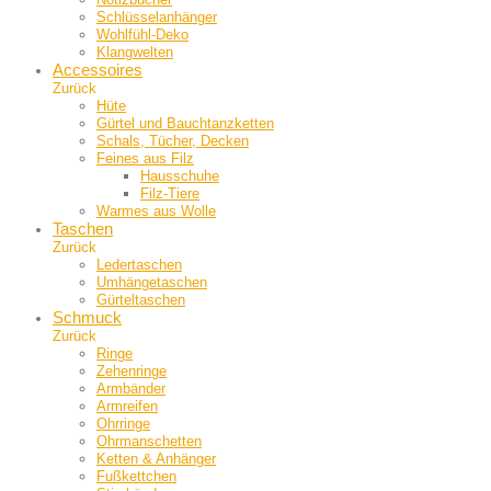
Schlüsselanhänger
Wohlfühl-Deko
Klangwelten
Accessoires
Zurück
Hüte
Gürtel und Bauch­tanzketten
Schals, Tücher, Decken
Feines aus Filz
Hausschuhe
Filz-Tiere
Warmes aus Wolle
Taschen
Zurück
Ledertaschen
Umhängetaschen
Gürteltaschen
Schmuck
Zurück
Ringe
Zehenringe
Armbänder
Armreifen
Ohrringe
Ohrmanschetten
Ketten & Anhänger
Fußkettchen