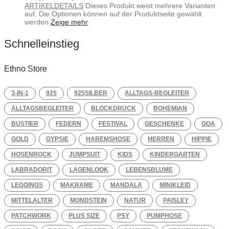
ARTIKELDETAILS
Dieses Produkt weist mehrere Varianten
auf. Die Optionen können auf der Produktseite gewählt
werden
Zeige mehr
Schnelleinstieg
Ethno Store
3-IN-1
925
925SILBER
ALLTAGS-BEGLEITER
ALLTAGSBEGLEITER
BLOCKDRUCK
BOHEMIAN
BUSTIER
FEDERN
FESTIVAL
GESCHENKE
GOA
GOLD
GYPSIE
HAREMSHOSE
HERREN
HIPPIE
HOSENROCK
JUMPSUIT
KIDS
KINDERGARTEN
LABRADORIT
LAGENLOOK
LEBENSBLUME
LEGGINGS
MAKRAME
MANDALA
MINIKLEID
MITTELALTER
MONDSTEIN
NATUR
PAISLEY
PATCHWORK
PLUS SIZE
PSY
PUMPHOSE