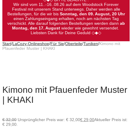
Wir sind vom 11..-16..08.26 auf dem Woodstock Forever
Festival mit unserem Stand unterwegs. Daher werden alle
Bestellungen, für die wir bis
Sonntag, den 09. August, 20 Uhr
einen Zahlungseingang erhalten, noch am nächsten Tag
verschickt. Alle darauf folgenden Bestellungen werden dann
ab
Montag, den 17. August
wieder wie gewohnt versendet.
Liebsten Dank für Deine Geduld ◇◆◇
Start
/
LaCozy-Onlineshop
/
Für Sie
/
Oberteile
/
Tuniken
/
Kimono mit
Pfauenfeder Muster | KHAKI
Kimono mit Pfauenfeder Muster
| KHAKI
€
32,00
Ursprünglicher Preis war: € 32,00
€
29,00
Aktueller Preis ist:
€ 29,00.