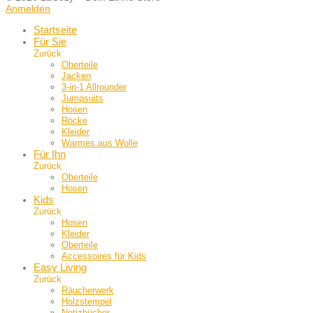
Anmelden
Startseite
Für Sie
Zurück
Oberteile
Jacken
3-in-1 Allrounder
Jumpsuits
Hosen
Röcke
Kleider
Warmes aus Wolle
Für Ihn
Zurück
Oberteile
Hosen
Kids
Zurück
Hosen
Kleider
Oberteile
Accessoires für Kids
Easy Living
Zurück
Räucherwerk
Holzstempel
Notizbücher