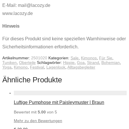
E-Mail: mail@lacozy.de
www.lacozy.de
Hinweis
Für dieses Produkt sind keine speziellen Warnhinweise oder
Sicherheitsinformationen erforderlich.
Artikelnummer:
2501020
Kategorien:
Sale
,
Kimonos
,
Für Sie
,
Tuniken
,
Oberteile
Schlagwörter:
Hippie
,
Goa
,
Strand
,
Bohemian
,
Yoga
,
Kimono
,
Festival
,
Lagenlook
,
Alltagsbegleiter
Ähnliche Produkte
Luftige Pumphose mit Paisleymuster | Braun
Bewertet mit
5.00
von 5
Mehr zu den Bewertungen