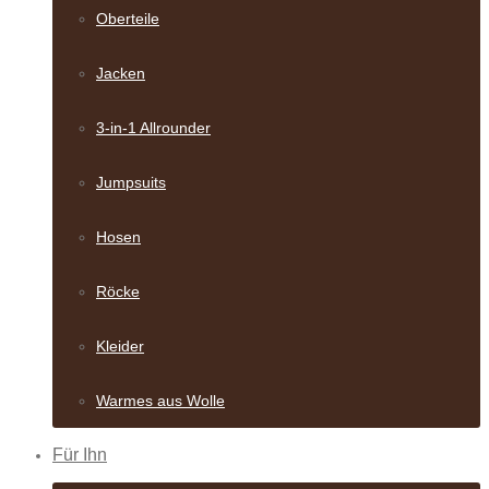
Oberteile
Jacken
3-in-1 Allrounder
Jumpsuits
Hosen
Röcke
Kleider
Warmes aus Wolle
Für Ihn