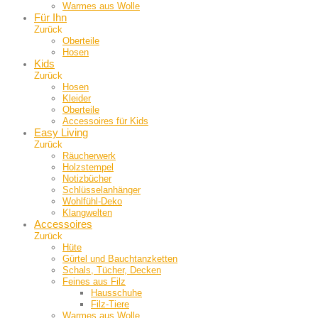
Warmes aus Wolle
Für Ihn
Zurück
Oberteile
Hosen
Kids
Zurück
Hosen
Kleider
Oberteile
Accessoires für Kids
Easy Living
Zurück
Räucherwerk
Holzstempel
Notizbücher
Schlüsselanhänger
Wohlfühl-Deko
Klangwelten
Accessoires
Zurück
Hüte
Gürtel und Bauch­tanzketten
Schals, Tücher, Decken
Feines aus Filz
Hausschuhe
Filz-Tiere
Warmes aus Wolle