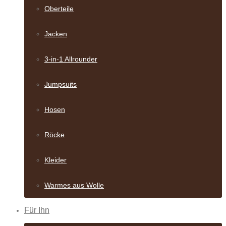
Oberteile
Jacken
3-in-1 Allrounder
Jumpsuits
Hosen
Röcke
Kleider
Warmes aus Wolle
Für Ihn