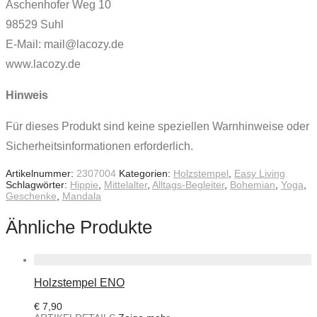
Aschenhofer Weg 10
98529 Suhl
E-Mail: mail@lacozy.de
www.lacozy.de
Hinweis
Für dieses Produkt sind keine speziellen Warnhinweise oder
Sicherheitsinformationen erforderlich.
Artikelnummer:
2307004
Kategorien:
Holzstempel
,
Easy Living
Schlagwörter:
Hippie
,
Mittelalter
,
Alltags-Begleiter
,
Bohemian
,
Yoga
,
Geschenke
,
Mandala
Ähnliche Produkte
Holzstempel ENO
€
7,90