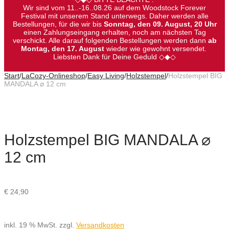
Wir sind vom 11..-16..08.26 auf dem Woodstock Forever
Festival mit unserem Stand unterwegs. Daher werden alle
Bestellungen, für die wir bis
Sonntag, den 09. August, 20 Uhr
einen Zahlungseingang erhalten, noch am nächsten Tag
verschickt. Alle darauf folgenden Bestellungen werden dann
ab
Montag, den 17. August
wieder wie gewohnt versendet.
Liebsten Dank für Deine Geduld ◇◆◇
Start
/
LaCozy-Onlineshop
/
Easy Living
/
Holzstempel
/
Holzstempel BIG
MANDALA ⌀ 12 cm
Holzstempel BIG MANDALA ⌀
12 cm
€
24,90
inkl. 19 % MwSt.
zzgl.
Versandkosten