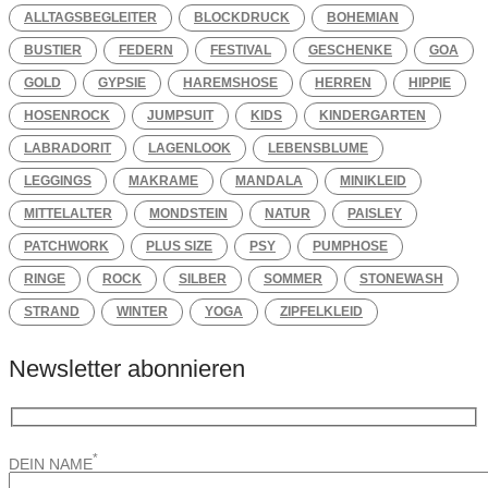
ALLTAGSBEGLEITER
BLOCKDRUCK
BOHEMIAN
BUSTIER
FEDERN
FESTIVAL
GESCHENKE
GOA
GOLD
GYPSIE
HAREMSHOSE
HERREN
HIPPIE
HOSENROCK
JUMPSUIT
KIDS
KINDERGARTEN
LABRADORIT
LAGENLOOK
LEBENSBLUME
LEGGINGS
MAKRAME
MANDALA
MINIKLEID
MITTELALTER
MONDSTEIN
NATUR
PAISLEY
PATCHWORK
PLUS SIZE
PSY
PUMPHOSE
RINGE
ROCK
SILBER
SOMMER
STONEWASH
STRAND
WINTER
YOGA
ZIPFELKLEID
Newsletter abonnieren
*
DEIN NAME