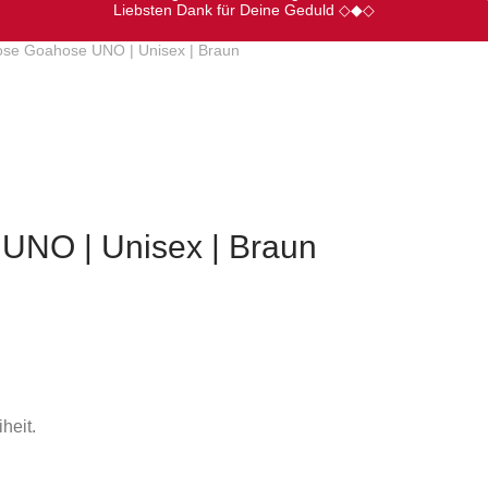
Liebsten Dank für Deine Geduld ◇◆◇
ose Goahose UNO | Unisex | Braun
UNO | Unisex | Braun
heit.