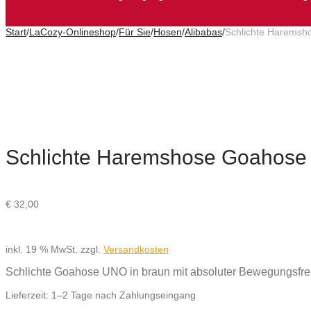
Start
/
LaCozy-Onlineshop
/
Für Sie
/
Hosen
/
Alibabas
/
Schlichte Haremsh
Schlichte Haremshose Goahose 
€
32,00
inkl. 19 % MwSt.
zzgl.
Versandkosten
Schlichte Goahose UNO in braun mit absoluter Bewegungsfrei
Lieferzeit:
1–2 Tage nach Zahlungseingang