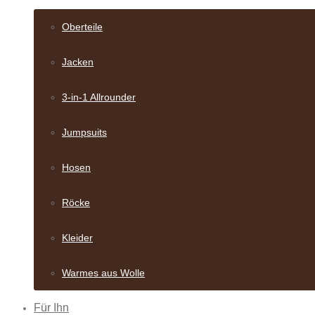
Oberteile
Jacken
3-in-1 Allrounder
Jumpsuits
Hosen
Röcke
Kleider
Warmes aus Wolle
Für Ihn