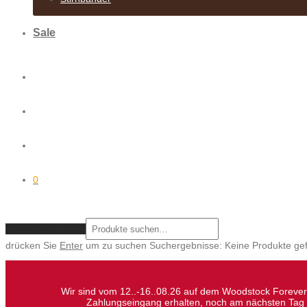
Sale
0
ZURÜCKSETZEN
drücken Sie
Enter
um zu suchen
Suchergebnisse:
Keine Produkte ge
Wir sind vom 12..-16..08.26 auf dem Woodstock Forever 
Zahlungseingang erhalten, noch am nächsten Tag v