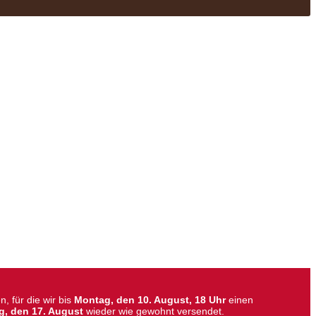
, für die wir bis
Montag, den 10. August, 18 Uhr
einen
g, den 17. August
wieder wie gewohnt versendet.