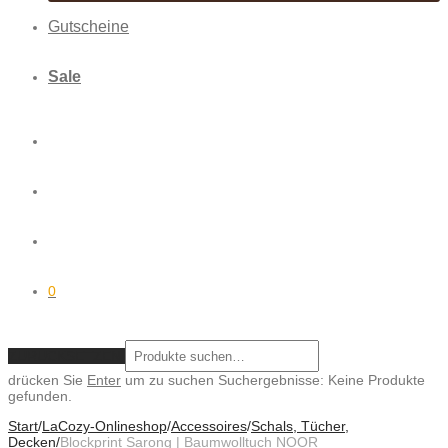
Gutscheine
Sale
0
ZURÜCKSETZEN
drücken Sie
Enter
um zu suchen
Suchergebnisse:
Keine Produkte
gefunden.
Start
/
LaCozy-Onlineshop
/
Accessoires
/
Schals, Tücher,
Decken
/
Blockprint Sarong | Baumwolltuch NOOR