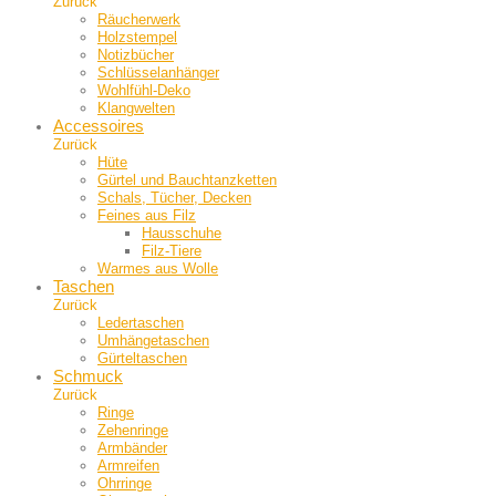
Zurück
Räucherwerk
Holzstempel
Notizbücher
Schlüsselanhänger
Wohlfühl-Deko
Klangwelten
Accessoires
Zurück
Hüte
Gürtel und Bauch­tanzketten
Schals, Tücher, Decken
Feines aus Filz
Hausschuhe
Filz-Tiere
Warmes aus Wolle
Taschen
Zurück
Ledertaschen
Umhängetaschen
Gürteltaschen
Schmuck
Zurück
Ringe
Zehenringe
Armbänder
Armreifen
Ohrringe