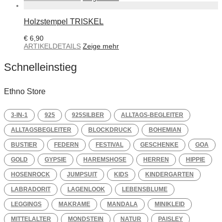
Holzstempel TRISKEL
€
6,90
ARTIKELDETAILS
Zeige mehr
Schnelleinstieg
Ethno Store
3-IN-1
925
925SILBER
ALLTAGS-BEGLEITER
ALLTAGSBEGLEITER
BLOCKDRUCK
BOHEMIAN
BUSTIER
FEDERN
FESTIVAL
GESCHENKE
GOA
GOLD
GYPSIE
HAREMSHOSE
HERREN
HIPPIE
HOSENROCK
JUMPSUIT
KIDS
KINDERGARTEN
LABRADORIT
LAGENLOOK
LEBENSBLUME
LEGGINGS
MAKRAME
MANDALA
MINIKLEID
MITTELALTER
MONDSTEIN
NATUR
PAISLEY