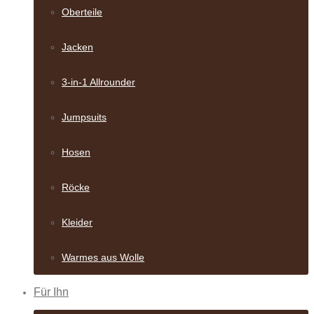
Oberteile
Jacken
3-in-1 Allrounder
Jumpsuits
Hosen
Röcke
Kleider
Warmes aus Wolle
Für Ihn