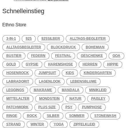
Schnelleinstieg
Ethno Store
3-IN-1
925
925SILBER
ALLTAGS-BEGLEITER
ALLTAGSBEGLEITER
BLOCKDRUCK
BOHEMIAN
BUSTIER
FEDERN
FESTIVAL
GESCHENKE
GOA
GOLD
GYPSIE
HAREMSHOSE
HERREN
HIPPIE
HOSENROCK
JUMPSUIT
KIDS
KINDERGARTEN
LABRADORIT
LAGENLOOK
LEBENSBLUME
LEGGINGS
MAKRAME
MANDALA
MINIKLEID
MITTELALTER
MONDSTEIN
NATUR
PAISLEY
PATCHWORK
PLUS SIZE
PSY
PUMPHOSE
RINGE
ROCK
SILBER
SOMMER
STONEWASH
STRAND
WINTER
YOGA
ZIPFELKLEID