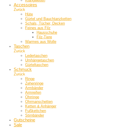
Klangwelten
Accessoires
Zurück
Hüte
Gürtel und Bauch­tanzketten
Schals, Tücher, Decken
Feines aus Filz
Hausschuhe
Filz-Tiere
Warmes aus Wolle
Taschen
Zurück
Ledertaschen
Umhängetaschen
Gürteltaschen
Schmuck
Zurück
Ringe
Zehenringe
Armbänder
Armreifen
Ohrringe
Ohrmanschetten
Ketten & Anhänger
Fußkettchen
Stirnbänder
Gutscheine
Sale