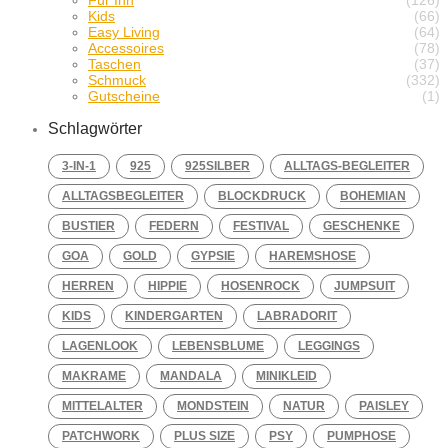
Kids
(66)
Easy Living
(64)
Accessoires
(78)
Taschen
(37)
Schmuck
(332)
Gutscheine
(1)
Schlagwörter
3-IN-1
925
925SILBER
ALLTAGS-BEGLEITER
ALLTAGSBEGLEITER
BLOCKDRUCK
BOHEMIAN
BUSTIER
FEDERN
FESTIVAL
GESCHENKE
GOA
GOLD
GYPSIE
HAREMSHOSE
HERREN
HIPPIE
HOSENROCK
JUMPSUIT
KIDS
KINDERGARTEN
LABRADORIT
LAGENLOOK
LEBENSBLUME
LEGGINGS
MAKRAME
MANDALA
MINIKLEID
MITTELALTER
MONDSTEIN
NATUR
PAISLEY
PATCHWORK
PLUS SIZE
PSY
PUMPHOSE