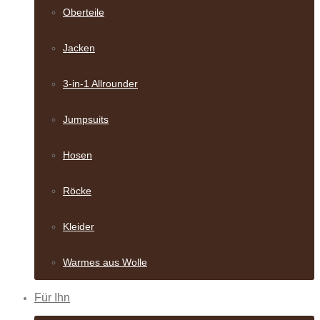
Oberteile
Jacken
3-in-1 Allrounder
Jumpsuits
Hosen
Röcke
Kleider
Warmes aus Wolle
Für Ihn