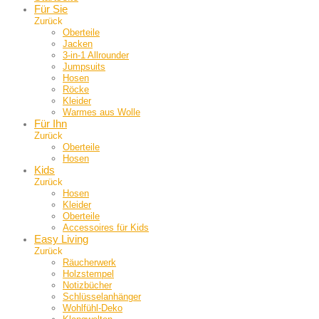
Für Sie
Zurück
Oberteile
Jacken
3-in-1 Allrounder
Jumpsuits
Hosen
Röcke
Kleider
Warmes aus Wolle
Für Ihn
Zurück
Oberteile
Hosen
Kids
Zurück
Hosen
Kleider
Oberteile
Accessoires für Kids
Easy Living
Zurück
Räucherwerk
Holzstempel
Notizbücher
Schlüsselanhänger
Wohlfühl-Deko