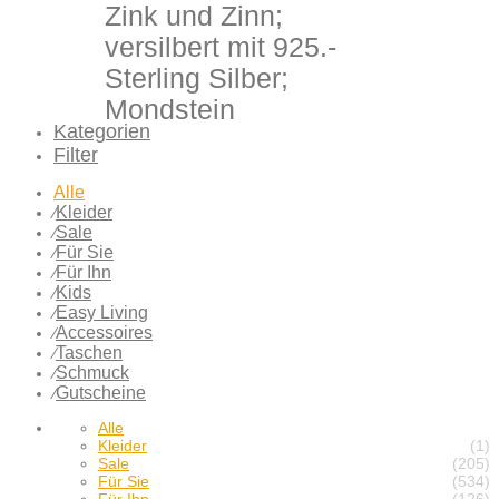
Zink und Zinn;
versilbert mit 925.-
Sterling Silber;
Mondstein
Kategorien
Filter
Alle
Kleider
⁄
Sale
⁄
Für Sie
⁄
Für Ihn
⁄
Kids
⁄
Easy Living
⁄
Accessoires
⁄
Taschen
⁄
Schmuck
⁄
Gutscheine
⁄
Alle
Kleider
(1)
Sale
(205)
Für Sie
(534)
Für Ihn
(126)