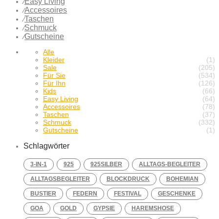
Easy Living
⁄
Accessoires
⁄
Taschen
⁄
Schmuck
⁄
Gutscheine
⁄
Alle
Kleider
(1)
Sale
(205)
Für Sie
(534)
Für Ihn
(126)
Kids
(66)
Easy Living
(64)
Accessoires
(78)
Taschen
(37)
Schmuck
(332)
Gutscheine
(1)
Schlagwörter
3-IN-1
925
925SILBER
ALLTAGS-BEGLEITER
ALLTAGSBEGLEITER
BLOCKDRUCK
BOHEMIAN
BUSTIER
FEDERN
FESTIVAL
GESCHENKE
GOA
GOLD
GYPSIE
HAREMSHOSE