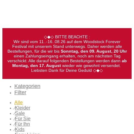
◇◆◇ BITTE BEACHTE :
Wir sind vom 11..-16..08.26 auf dem Woodstock Forever
Festival mit unserem Stand unterwegs. Daher werden alle
Bestellungen, für die wir bis
Sonntag, den 09. August, 20 Uhr
einen Zahlungseingang erhalten, noch am nächsten Tag
verschickt. Alle darauf folgenden Bestellungen werden dann
ab
Montag, den 17. August
wieder wie gewohnt versendet.
Liebsten Dank für Deine Geduld ◇◆◇
Kategorien
Filter
Alle
Kleider
⁄
Sale
⁄
Für Sie
⁄
Für Ihn
⁄
Kids
⁄