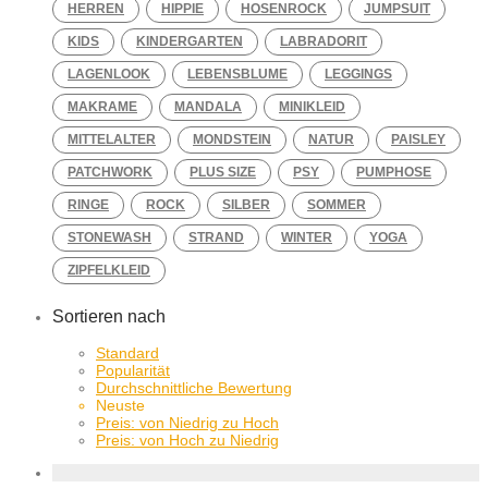
HERREN
HIPPIE
HOSENROCK
JUMPSUIT
KIDS
KINDERGARTEN
LABRADORIT
LAGENLOOK
LEBENSBLUME
LEGGINGS
MAKRAME
MANDALA
MINIKLEID
MITTELALTER
MONDSTEIN
NATUR
PAISLEY
PATCHWORK
PLUS SIZE
PSY
PUMPHOSE
RINGE
ROCK
SILBER
SOMMER
STONEWASH
STRAND
WINTER
YOGA
ZIPFELKLEID
Sortieren nach
Standard
Popularität
Durchschnittliche Bewertung
Neuste
Preis: von Niedrig zu Hoch
Preis: von Hoch zu Niedrig