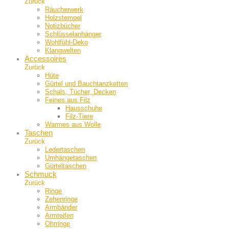
Zurück
Räucherwerk
Holzstempel
Notizbücher
Schlüsselanhänger
Wohlfühl-Deko
Klangwelten
Accessoires
Zurück
Hüte
Gürtel und Bauch­tanzketten
Schals, Tücher, Decken
Feines aus Filz
Hausschuhe
Filz-Tiere
Warmes aus Wolle
Taschen
Zurück
Ledertaschen
Umhängetaschen
Gürteltaschen
Schmuck
Zurück
Ringe
Zehenringe
Armbänder
Armreifen
Ohrringe