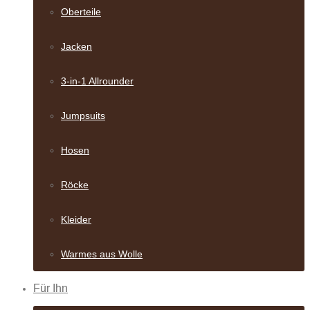
Oberteile
Jacken
3-in-1 Allrounder
Jumpsuits
Hosen
Röcke
Kleider
Warmes aus Wolle
Für Ihn