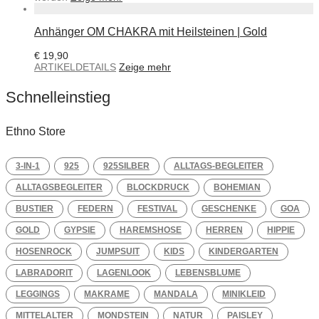
Anhänger OM CHAKRA mit Heilsteinen | Gold
€
19,90
ARTIKELDETAILS
Zeige mehr
Schnelleinstieg
Ethno Store
3-IN-1
925
925SILBER
ALLTAGS-BEGLEITER
ALLTAGSBEGLEITER
BLOCKDRUCK
BOHEMIAN
BUSTIER
FEDERN
FESTIVAL
GESCHENKE
GOA
GOLD
GYPSIE
HAREMSHOSE
HERREN
HIPPIE
HOSENROCK
JUMPSUIT
KIDS
KINDERGARTEN
LABRADORIT
LAGENLOOK
LEBENSBLUME
LEGGINGS
MAKRAME
MANDALA
MINIKLEID
MITTELALTER
MONDSTEIN
NATUR
PAISLEY